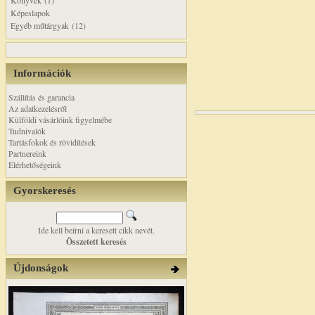
Könyvek (1)
Képeslapok
Egyéb műtárgyak (12)
Információk
Szállítás és garancia
Az adatkezelésről
Külföldi vásárlóink figyelmébe
Tudnivalók
Tartásfokok és rövidítések
Partnereink
Elérhetőségeink
Gyorskeresés
Ide kell beírni a keresett cikk nevét.
Összetett keresés
Újdonságok