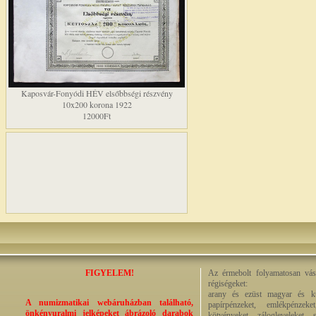
Kaposvár-Fonyódi HÉV elsőbbségi részvény
10x200 korona 1922
12000Ft
FIGYELEM!
Az érmebolt folyamatosan vásá
régiségeket:
arany és ezüst magyar és kül
A numizmatikai webáruházban található,
papírpénzeket, emlékpénzek
önkényuralmi jelképeket ábrázoló darabok
kötvényeket, zálogleveleket,