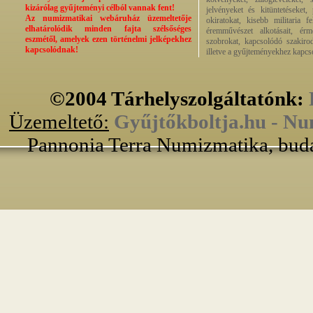
kizárólag gyűjteményi célból vannak fent!
jelvényeket és kitüntetéseket,
Az numizmatikai webáruház üzemeltetője
okiratokat, kisebb militaria f
elhatárolódik minden fajta szélsőséges
éremművészet alkotásait, érmek
eszmétől, amelyek ezen történelmi jelképekhez
szobrokat, kapcsolódó szakirod
kapcsolódnak!
illetve a gyűjteményekhez kapcs
©2004 Tárhelyszolgáltatónk:
Üzemeltető:
Gyűjtőkboltja.hu - Nu
Pannonia Terra Numizmatika, buda