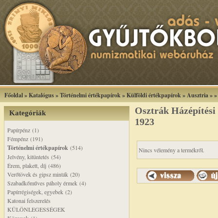
Főoldal
»
Katalógus
»
Történelmi értékpapírok
»
Külföldi értékpapírok
»
Ausztria
»
Osztrák Házépítési
Kategóriák
1923
Papírpénz (1)
Fémpénz (191)
Történelmi értékpapírok
(514)
Nincs vélemény a termékről.
Jelvény, kitüntetés (54)
Érem, plakett, díj (486)
Verőtövek és gipsz minták (20)
Szabadkőműves páholy érmek (4)
Papírrégiségek, egyebek (2)
Katonai felszerelés
KÜLÖNLEGESSÉGEK