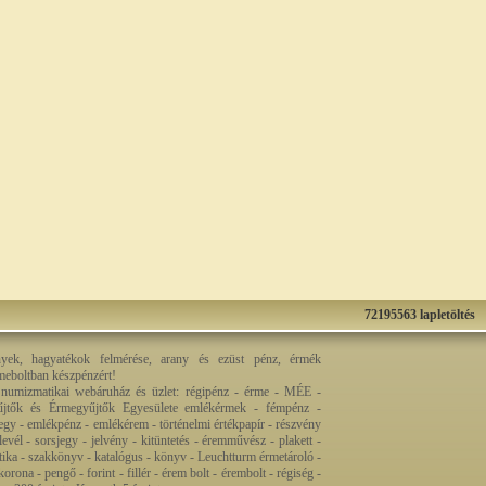
72195563 lapletöltés
nyek, hagyatékok felmérése, arany és ezüst pénz, érmék
rmeboltban készpénzért!
 numizmatikai webáruház és üzlet: régipénz - érme - MÉE -
jtők és Érmegyűjtők Egyesülete emlékérmek - fémpénz -
egy - emlékpénz - emlékérem - történelmi értékpapír - részvény
levél - sorsjegy - jelvény - kitüntetés - éremművész - plakett -
ztika - szakkönyv - katalógus - könyv - Leuchtturm érmetároló -
orona - pengő - forint - fillér - érem bolt - érembolt - régiség -