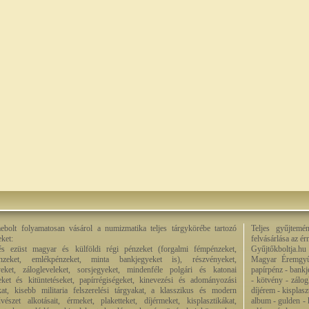
bolt folyamatosan vásárol a numizmatika teljes tárgykörébe tartozó
Teljes gyűjtemé
eket:
felvásárlása az é
és ezüst magyar és külföldi régi pénzeket (forgalmi fémpénzeket,
Gyűjtőkboltja.hu
énzeket, emlékpénzeket, minta bankjegyeket is), részvényeket,
Magyar Éremgyű
eket, zálogleveleket, sorsjegyeket, mindenféle polgári és katonai
papírpénz - bankj
eket és kitüntetéseket, papírrégiségeket, kinevezési és adományozási
- kötvény - zálog
kat, kisebb militaria felszerelési tárgyakat, a klasszikus és modern
díjérem - kisplas
észet alkotásait, érmeket, plaketteket, díjérmeket, kisplasztikákat,
album - gulden - k