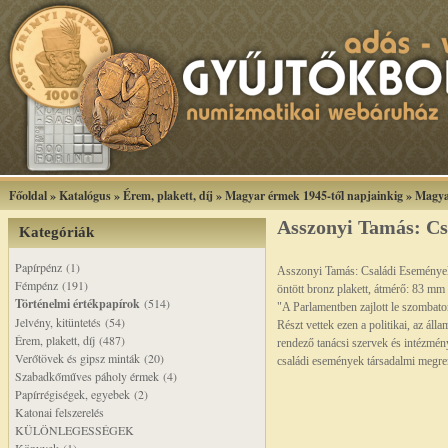
Főoldal
»
Katalógus
»
Érem, plakett, díj
»
Magyar érmek 1945-től napjainkig
»
Magya
Asszonyi Tamás: Cs
Kategóriák
Papírpénz (1)
Asszonyi Tamás: Családi Eseménye
Fémpénz (191)
öntött bronz plakett, átmérő: 83 mm
Történelmi értékpapírok
(514)
"A Parlamentben zajlott le szombato
Jelvény, kitüntetés (54)
Részt vettek ezen a politikai, az áll
Érem, plakett, díj (487)
rendező tanácsi szervek és intézmény
Verőtövek és gipsz minták (20)
családi események társadalmi megre
Szabadkőműves páholy érmek (4)
Papírrégiségek, egyebek (2)
Katonai felszerelés
KÜLÖNLEGESSÉGEK