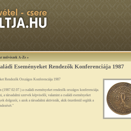
r művészek A-Zs
»
aládi Eseményeket Rendezők Konferenciája 1987
ket Rendezők Országos Konferenciája 1987
n (1987.02.07.) a családi eseményeket rendezők országos konferenciája.
ami, a társadalmi szervek képviselői, valamint a családi eseményeket
ek dolgozói, s azok a társadalmi aktivisták, akik önzetlenül segítik a
ndezését."