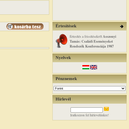
Értesítések
Értesítés a frissítésekről
Asszonyi
Tamás: Családi Eseményeket
Rendezők Konferenciája 1987
Nyelvek
Pénznemek
Hírlevél
Iratkozzon fel hírlevelünkre!