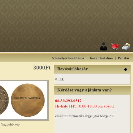
Személyes beállítások
|
Kosár tartalma
|
Pénztár
3000Ft
Bevásárlókosár
0 cikk
Kérdése vagy ajánlata van?
06-30-293-0517
Hívható H-P: 10.00-18.00 óra között
email:numizmatika@gyujtokboltja.hu
Nagyobb kép