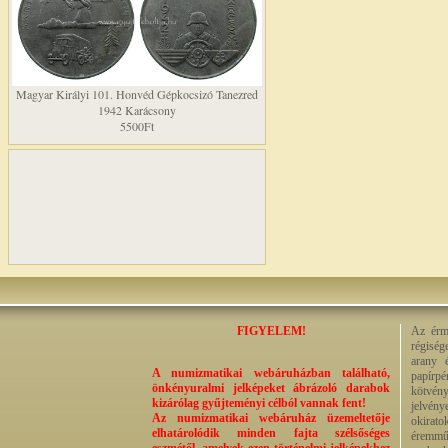
Magyar Királyi 101. Honvéd Gépkocsizó Tanezred
1942 Karácsony
5500Ft
FIGYELEM!
Az érme
régiség
arany 
A numizmatikai webáruházban található,
papírp
önkényuralmi jelképeket ábrázoló darabok
kötvény
kizárólag gyűjteményi célból vannak fent!
jelvény
Az numizmatikai webáruház üzemeltetője
okirato
elhatárolódik minden fajta szélsőséges
éremműv