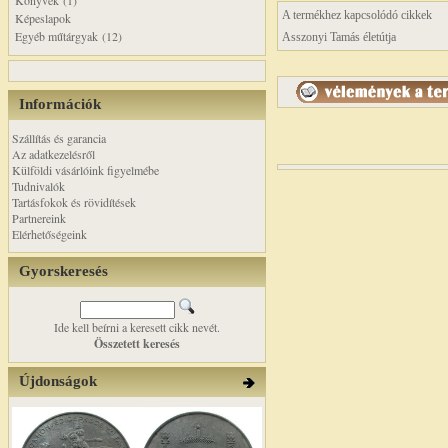
Könyvek (1)
A termékhez kapcsolódó cikkek
Képeslapok
Egyéb műtárgyak (12)
Asszonyi Tamás életútja
Információk
Szállítás és garancia
Az adatkezelésről
Külföldi vásárlóink figyelmébe
Tudnivalók
Tartásfokok és rövidítések
Partnereink
Elérhetőségeink
Gyorskeresés
Ide kell beírni a keresett cikk nevét.
Összetett keresés
Újdonságok