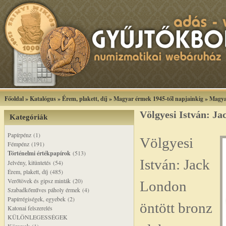
Főoldal
»
Katalógus
»
Érem, plakett, díj
»
Magyar érmek 1945-től napjainkig
»
Magya
Völgyesi István: Ja
Kategóriák
Papírpénz (1)
Völgyesi
Fémpénz (191)
Történelmi értékpapírok
(513)
István: Jack
Jelvény, kitüntetés (54)
Érem, plakett, díj (485)
Verőtövek és gipsz minták (20)
London
Szabadkőműves páholy érmek (4)
Papírrégiségek, egyebek (2)
öntött bronz
Katonai felszerelés
KÜLÖNLEGESSÉGEK