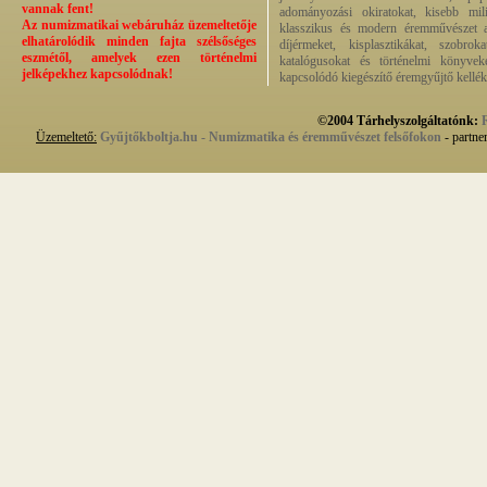
vannak fent!
adományozási okiratokat, kisebb milit
Az numizmatikai webáruház üzemeltetője
klasszikus és modern éremművészet alk
elhatárolódik minden fajta szélsőséges
díjérmeket, kisplasztikákat, szobrok
eszmétől, amelyek ezen történelmi
katalógusokat és történelmi könyvek
jelképekhez kapcsolódnak!
kapcsolódó kiegészítő éremgyűjtő kellék
©2004 Tárhelyszolgáltatónk:
Üzemeltető:
Gyűjtőkboltja.hu - Numizmatika és éremművészet felsőfokon
- partne