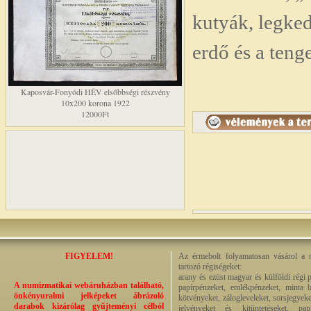
kutyák, legked
erdő és a tenge
Kaposvár-Fonyódi HÉV elsőbbségi részvény
10x200 korona 1922
12000Ft
FIGYELEM!
Az érmebolt folyamatosan vásárol a n
tartozó régiségeket:
arany és ezüst magyar és külföldi régi 
A numizmatikai webáruházban található,
papírpénzeket, emlékpénzeket, minta b
önkényuralmi jelképeket ábrázoló
kötvényeket, zálogleveleket, sorsjegyeke
darabok kizárólag gyűjteményi célból
jelvényeket és kitüntetéseket, pap