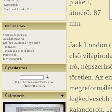
plakett,
Könyvek (1)
Képeslapok
Egyéb műtárgyak (12)
átmérő: 87
mm
Információk
Szállítás és garancia
Az adatkezelésről
Külföldi vásárlóink figyelmébe
Jack London (
Tudnivalók
Tartásfokok és rövidítések
első világirod
Partnereink
Elérhetőségeink
író, népszerű
Gyorskeresés
töretlen. Az e
Ide kell beírni a keresett cikk nevét.
Összetett keresés
megreformálás
Újdonságok
legkedvesebb 
kalandorok, „