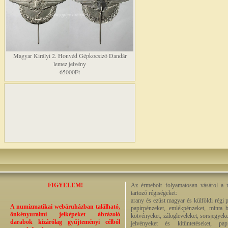
Magyar Királyi 2. Honvéd Gépkocsizó Dandár
lemez jelvény
65000Ft
FIGYELEM!
Az érmebolt folyamatosan vásárol a n
tartozó régiségeket:
arany és ezüst magyar és külföldi régi 
A numizmatikai webáruházban található,
papírpénzeket, emlékpénzeket, minta b
önkényuralmi jelképeket ábrázoló
kötvényeket, zálogleveleket, sorsjegyeke
darabok kizárólag gyűjteményi célból
jelvényeket és kitüntetéseket, pap