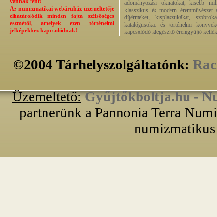
vannak fent!
adományozási okiratokat, kisebb milit
Az numizmatikai webáruház üzemeltetője
klasszikus és modern éremművészet alk
elhatárolódik minden fajta szélsőséges
díjérmeket, kisplasztikákat, szobrok
eszmétől, amelyek ezen történelmi
katalógusokat és történelmi könyvek
jelképekhez kapcsolódnak!
kapcsolódó kiegészítő éremgyűjtő kellék
©2004 Tárhelyszolgáltatónk:
Rac
Üzemeltető:
Gyűjtőkboltja.hu - N
partnerünk a Pannonia Terra Numiz
numizmatikus 