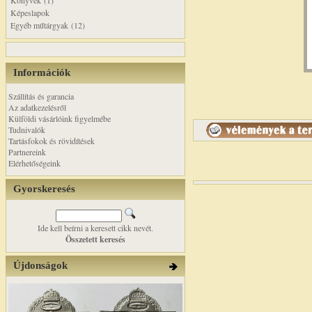
Könyvek (1)
Képeslapok
Egyéb műtárgyak (12)
Információk
Szállítás és garancia
Az adatkezelésről
Külföldi vásárlóink figyelmébe
Tudnivalók
Tartásfokok és rövidítések
Partnereink
Elérhetőségeink
Gyorskeresés
Ide kell beírni a keresett cikk nevét.
Összetett keresés
Újdonságok