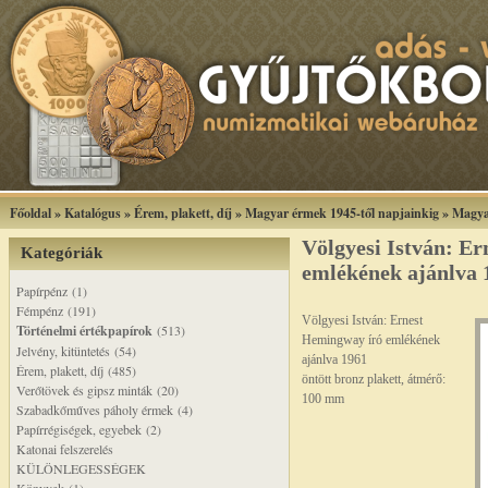
Főoldal
»
Katalógus
»
Érem, plakett, díj
»
Magyar érmek 1945-től napjainkig
»
Magya
Völgyesi István: E
Kategóriák
emlékének ajánlva 
Papírpénz (1)
Fémpénz (191)
Völgyesi István: Ernest
Történelmi értékpapírok
(513)
Hemingway író emlékének
Jelvény, kitüntetés (54)
ajánlva 1961
Érem, plakett, díj (485)
öntött bronz plakett, átmérő:
Verőtövek és gipsz minták (20)
100 mm
Szabadkőműves páholy érmek (4)
Papírrégiségek, egyebek (2)
Katonai felszerelés
KÜLÖNLEGESSÉGEK