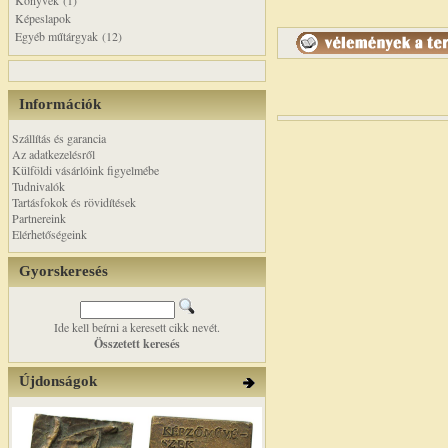
Könyvek (1)
Képeslapok
Egyéb műtárgyak (12)
Információk
Szállítás és garancia
Az adatkezelésről
Külföldi vásárlóink figyelmébe
Tudnivalók
Tartásfokok és rövidítések
Partnereink
Elérhetőségeink
Gyorskeresés
Ide kell beírni a keresett cikk nevét.
Összetett keresés
Újdonságok