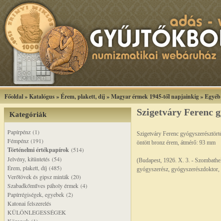
Főoldal
»
Katalógus
»
Érem, plakett, díj
»
Magyar érmek 1945-től napjainkig
»
Egyéb
Szigetváry Ferenc 
Kategóriák
Papírpénz (1)
Szigetváry Ferenc gyógyszerésztör
Fémpénz (191)
öntött bronz érem, átmérő: 93 mm
Történelmi értékpapírok
(514)
Jelvény, kitüntetés (54)
(Budapest, 1926. X. 3. - Szombathel
Érem, plakett, díj (485)
gyógyszerész, gyógyszerészdoktor,
Verőtövek és gipsz minták (20)
Szabadkőműves páholy érmek (4)
Papírrégiségek, egyebek (2)
Katonai felszerelés
KÜLÖNLEGESSÉGEK