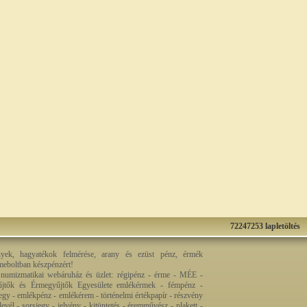
72247253 lapletöltés
nyek, hagyatékok felmérése, arany és ezüst pénz, érmék
rmeboltban készpénzért!
 numizmatikai webáruház és üzlet: régipénz - érme - MÉE -
jtők és Érmegyűjtők Egyesülete emlékérmek - fémpénz -
egy - emlékpénz - emlékérem - történelmi értékpapír - részvény
levél - sorsjegy - jelvény - kitüntetés - éremművész - plakett -