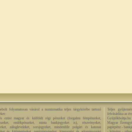
bolt folyamatosan vásárol a numizmatika teljes tárgykörébe tartozó
Teljes gyűjtemé
eket:
felvásárlása az é
és ezüst magyar és külföldi régi pénzeket (forgalmi fémpénzeket,
Gyűjtőkboltja.hu
énzeket, emlékpénzeket, minta bankjegyeket is), részvényeket,
Magyar Éremgyű
eket, zálogleveleket, sorsjegyeket, mindenféle polgári és katonai
papírpénz - bankj
eket és kitüntetéseket, papírrégiségeket, kinevezési és adományozási
- kötvény - zálog