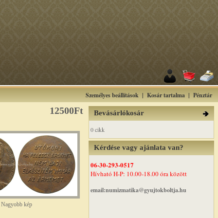
Személyes beállítások
|
Kosár tartalma
|
Pénztár
12500Ft
Bevásárlókosár
0 cikk
Kérdése vagy ajánlata van?
06-30-293-0517
Hívható H-P: 10.00-18.00 óra között
email:numizmatika@gyujtokboltja.hu
Nagyobb kép