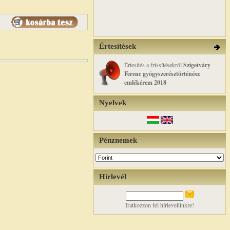
Értesítések
Értesítés a frissítésekről
Szigetváry
Ferenc gyógyszerésztörténész
emlékérem 2018
Nyelvek
Pénznemek
Hírlevél
Iratkozzon fel hírlevelünkre!