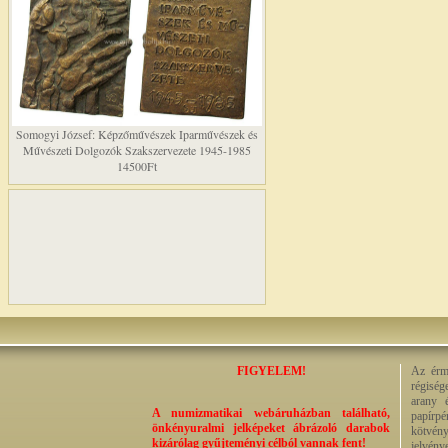
Somogyi József: Képzőművészek Iparművészek és
Művészeti Dolgozók Szakszervezete 1945-1985
14500Ft
FIGYELEM!
Az érme
régiség
arany 
A numizmatikai webáruházban található,
papírp
önkényuralmi jelképeket ábrázoló darabok
kötvény
kizárólag gyűjteményi célból vannak fent!
jelvény