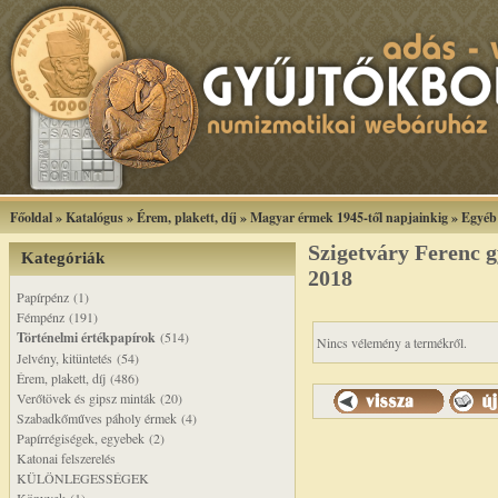
Főoldal
»
Katalógus
»
Érem, plakett, díj
»
Magyar érmek 1945-től napjainkig
»
Egyéb
Szigetváry Ferenc 
Kategóriák
2018
Papírpénz (1)
Fémpénz (191)
Történelmi értékpapírok
(514)
Nincs vélemény a termékről.
Jelvény, kitüntetés (54)
Érem, plakett, díj (486)
Verőtövek és gipsz minták (20)
Szabadkőműves páholy érmek (4)
Papírrégiségek, egyebek (2)
Katonai felszerelés
KÜLÖNLEGESSÉGEK