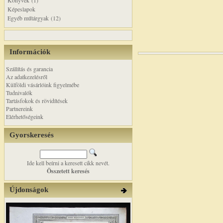
Könyvek (1)
Képeslapok
Egyéb műtárgyak (12)
Információk
Szállítás és garancia
Az adatkezelésről
Külföldi vásárlóink figyelmébe
Tudnivalók
Tartásfokok és rövidítések
Partnereink
Elérhetőségeink
Gyorskeresés
Ide kell beírni a keresett cikk nevét.
Összetett keresés
Újdonságok