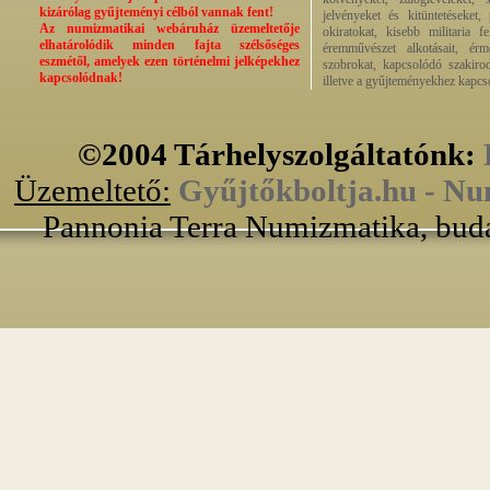
kizárólag gyűjteményi célból vannak fent!
jelvényeket és kitüntetéseket,
Az numizmatikai webáruház üzemeltetője
okiratokat, kisebb militaria f
elhatárolódik minden fajta szélsőséges
éremművészet alkotásait, érmek
eszmétől, amelyek ezen történelmi jelképekhez
szobrokat, kapcsolódó szakirod
kapcsolódnak!
illetve a gyűjteményekhez kapcs
©2004 Tárhelyszolgáltatónk:
Üzemeltető:
Gyűjtőkboltja.hu - Nu
Pannonia Terra Numizmatika, buda