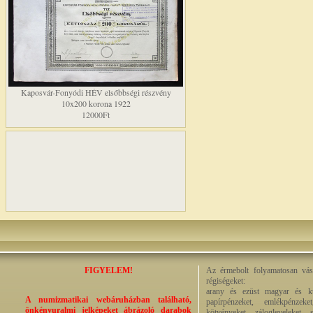
Kaposvár-Fonyódi HÉV elsőbbségi részvény
10x200 korona 1922
12000Ft
FIGYELEM!
Az érmebolt folyamatosan vásá
régiségeket:
arany és ezüst magyar és kül
A numizmatikai webáruházban található,
papírpénzeket, emlékpénzek
önkényuralmi jelképeket ábrázoló darabok
kötvényeket, zálogleveleket,