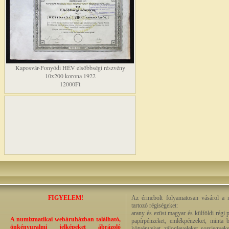
Kaposvár-Fonyódi HÉV elsőbbségi részvény
10x200 korona 1922
12000Ft
FIGYELEM!
Az érmebolt folyamatosan vásárol a n
tartozó régiségeket:
arany és ezüst magyar és külföldi régi 
A numizmatikai webáruházban található,
papírpénzeket, emlékpénzeket, minta b
önkényuralmi jelképeket ábrázoló
kötvényeket, zálogleveleket, sorsjegyeke