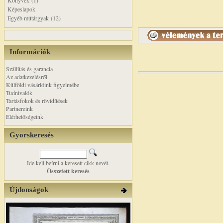
Könyvek (1)
Képeslapok
Egyéb műtárgyak (12)
Információk
Szállítás és garancia
Az adatkezelésről
Külföldi vásárlóink figyelmébe
Tudnivalók
Tartásfokok és rövidítések
Partnereink
Elérhetőségeink
Gyorskeresés
Ide kell beírni a keresett cikk nevét.
Összetett keresés
Újdonságok