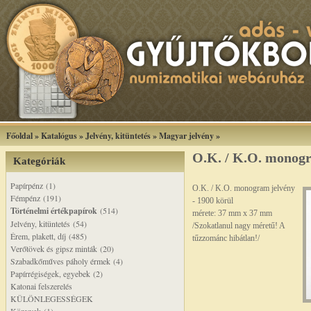
Főoldal
»
Katalógus
»
Jelvény, kitüntetés
»
Magyar jelvény
»
O.K. / K.O. monogr
Kategóriák
Papírpénz (1)
O.K. / K.O. monogram jelvény
Fémpénz (191)
- 1900 körül
Történelmi értékpapírok
(514)
mérete: 37 mm x 37 mm
Jelvény, kitüntetés (54)
/Szokatlanul nagy méretű! A
Érem, plakett, díj (485)
tűzzománc hibátlan!/
Verőtövek és gipsz minták (20)
Szabadkőműves páholy érmek (4)
Papírrégiségek, egyebek (2)
Katonai felszerelés
KÜLÖNLEGESSÉGEK