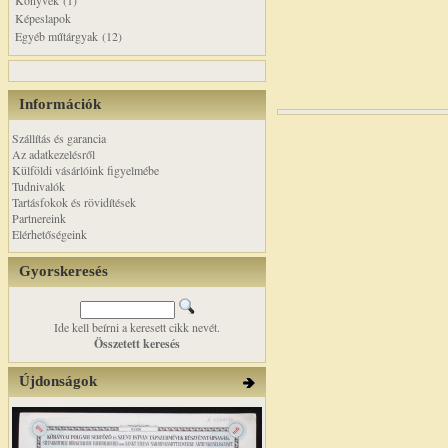
Könyvek (1)
Képeslapok
Egyéb műtárgyak (12)
Információk
Szállítás és garancia
Az adatkezelésről
Külföldi vásárlóink figyelmébe
Tudnivalók
Tartásfokok és rövidítések
Partnereink
Elérhetőségeink
Gyorskeresés
Ide kell beírni a keresett cikk nevét.
Összetett keresés
Újdonságok