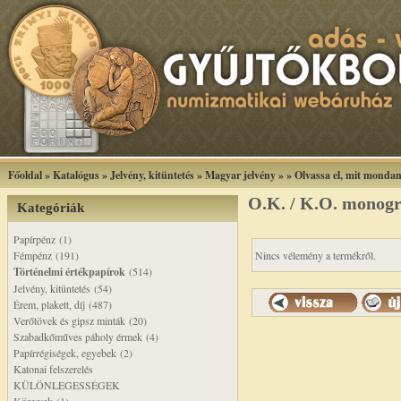
Főoldal
»
Katalógus
»
Jelvény, kitüntetés
»
Magyar jelvény
»
»
Olvassa el, mit monda
O.K. / K.O. monogr
Kategóriák
Papírpénz (1)
Fémpénz (191)
Nincs vélemény a termékről.
Történelmi értékpapírok
(514)
Jelvény, kitüntetés (54)
Érem, plakett, díj (487)
Verőtövek és gipsz minták (20)
Szabadkőműves páholy érmek (4)
Papírrégiségek, egyebek (2)
Katonai felszerelés
KÜLÖNLEGESSÉGEK