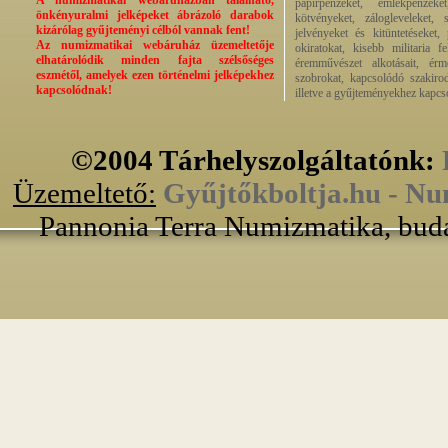
A numizmatikai webáruházban található,
papírpénzeket, emlékpénzek
önkényuralmi jelképeket ábrázoló darabok
kötvényeket, zálogleveleket,
kizárólag gyűjteményi célból vannak fent!
jelvényeket és kitüntetéseket,
Az numizmatikai webáruház üzemeltetője
okiratokat, kisebb militaria f
elhatárolódik minden fajta szélsőséges
éremművészet alkotásait, érmek
eszmétől, amelyek ezen történelmi jelképekhez
szobrokat, kapcsolódó szakirod
kapcsolódnak!
illetve a gyűjteményekhez kapcs
©2004 Tárhelyszolgáltatónk:
Üzemeltető:
Gyűjtőkboltja.hu - Nu
Pannonia Terra Numizmatika, buda