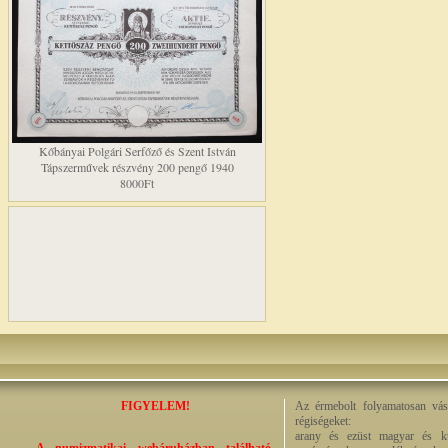
Kőbányai Polgári Serfőző és Szent István
Tápszerművek részvény 200 pengő 1940
8000Ft
FIGYELEM!
Az érmebolt folyamatosan vásá
régiségeket:
arany és ezüst magyar és kül