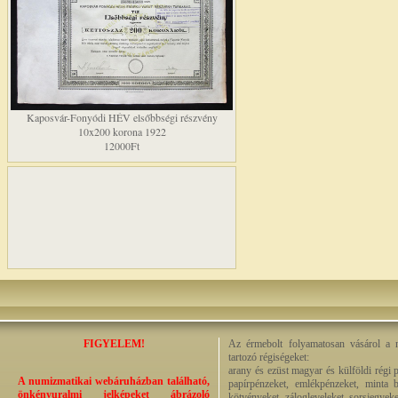
Kaposvár-Fonyódi HÉV elsőbbségi részvény
10x200 korona 1922
12000Ft
FIGYELEM!
Az érmebolt folyamatosan vásárol a n
tartozó régiségeket:
arany és ezüst magyar és külföldi régi 
A numizmatikai webáruházban található,
papírpénzeket, emlékpénzeket, minta b
önkényuralmi jelképeket ábrázoló
kötvényeket, zálogleveleket, sorsjegyeke