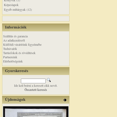
Könyvek (1)
Képeslapok
Egyéb műtárgyak (12)
Információk
Szállítás és garancia
Az adatkezelésről
Külföldi vásárlóink figyelmébe
Tudnivalók
Tartásfokok és rövidítések
Partnereink
Elérhetőségeink
Gyorskeresés
Ide kell beírni a keresett cikk nevét.
Összetett keresés
Újdonságok