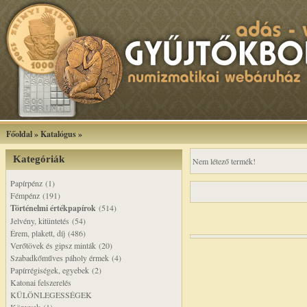
Főoldal
»
Katalógus
»
Kategóriák
Nem létező termék!
Papírpénz (1)
Fémpénz (191)
Történelmi értékpapírok
(514)
Jelvény, kitüntetés (54)
Érem, plakett, díj (486)
Verőtövek és gipsz minták (20)
Szabadkőműves páholy érmek (4)
Papírrégiségek, egyebek (2)
Katonai felszerelés
KÜLÖNLEGESSÉGEK