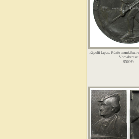
Rápolti Lajos: Közös munkában e
Vöröskereszt
9500Ft