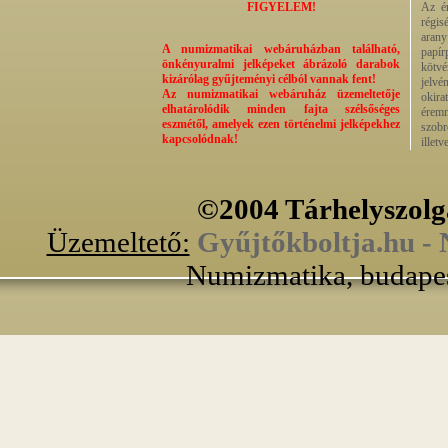
FIGYELEM!
Az ér
régis
aran
A numizmatikai webáruházban található,
papí
önkényuralmi jelképeket ábrázoló darabok
kötvé
kizárólag gyűjteményi célból vannak fent!
jelvé
Az numizmatikai webáruház üzemeltetője
okira
elhatárolódik minden fajta szélsőséges
éremm
eszmétől, amelyek ezen történelmi jelképekhez
szobr
kapcsolódnak!
illet
©2004 Tárhelyszolg
Üzemeltető:
Gyűjtőkboltja.hu -
Numizmatika, budapes