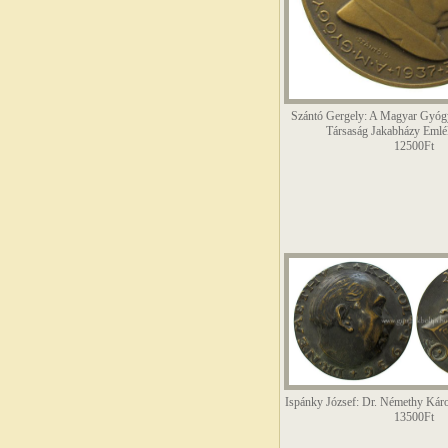
Szántó Gergely: A Magyar Gyóg
Társaság Jakabházy Eml
12500Ft
Ispánky József: Dr. Némethy Káro
13500Ft