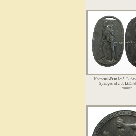
Körmendi-Frim Jenő: Budap
Gyalogezred 2 db különbö
35000Ft