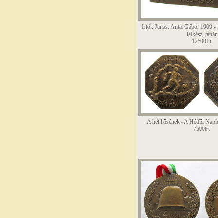
Istók János: Antal Gábor 1909 -
lelkész, tanár
12500Ft
A hét hősének - A Hétfői Napló
7500Ft