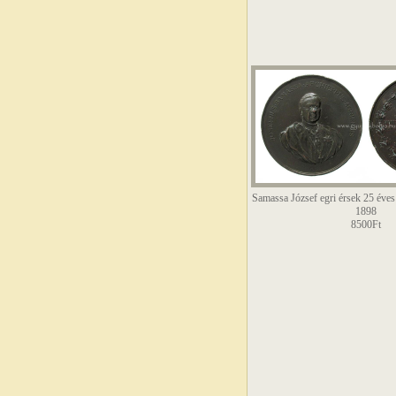
Samassa József egri érsek 25 éves 
1898
8500Ft