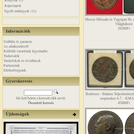
Könyvek (1)
Képeslapok
Egyéb műtárgyak (12)
Mercur Műszaki és Vegyipari Rt. 
Világháború
26500Ft
Információk
Szállítás és garancia
Az adatkezelésről
Külföldi vásárlóink figyelmébe
Tudnivalók
Tartásfokok és rövidítések
Partnereink
Elérhetőségeink
Gyorskeresés
Bodensee - Balaton Teljesítményt
Ide kell beírni a keresett cikk nevét.
szeptember 6-7. - K
Összetett keresés
45000Ft
Újdonságok