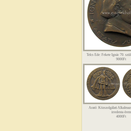
Telcs Ede: Fekete Ignác 70. szül
9000Ft
Arató: Közszolgálati Alkalmaz
irredenta érem
4000Ft