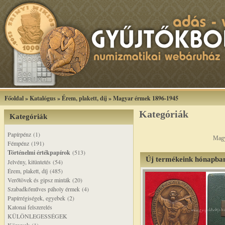
Főoldal
»
Katalógus
»
Érem, plakett, díj
»
Magyar érmek 1896-1945
Kategóriák
Kategóriák
Papírpénz (1)
Magy
Fémpénz (191)
Történelmi értékpapírok
(513)
Új termékeink hónapba
Jelvény, kitüntetés (54)
Érem, plakett, díj (485)
Verőtövek és gipsz minták (20)
Szabadkőműves páholy érmek (4)
Papírrégiségek, egyebek (2)
Katonai felszerelés
KÜLÖNLEGESSÉGEK