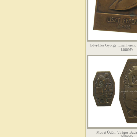
Edvi-Illés György: Liszt Feren
14000Ft
Moiret Ödön: Virágos Budap
39500Ft