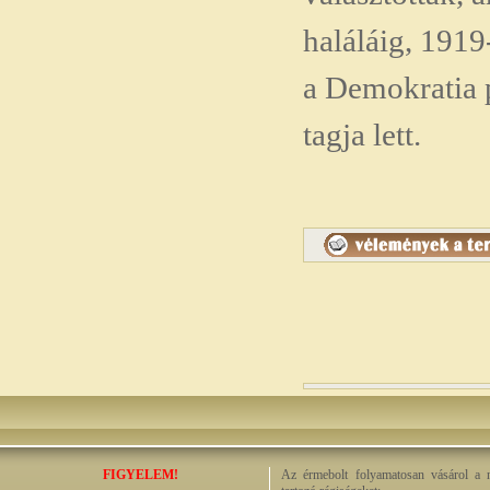
haláláig, 1919-
a Demokratia p
tagja lett.
FIGYELEM!
Az érmebolt folyamatosan vásárol a n