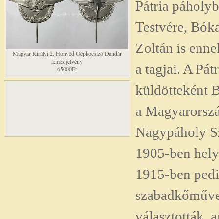
Pátria páholyb
Testvére, Bóka
Zoltán is enne
Magyar Királyi 2. Honvéd Gépkocsizó Dandár
lemez jelvény
a tagjai. A Pát
65000Ft
küldötteként 
a Magyarorszá
Nagypáholy Sz
1905-ben hely
1915-ben pedi
szabadkőműve
választották, a