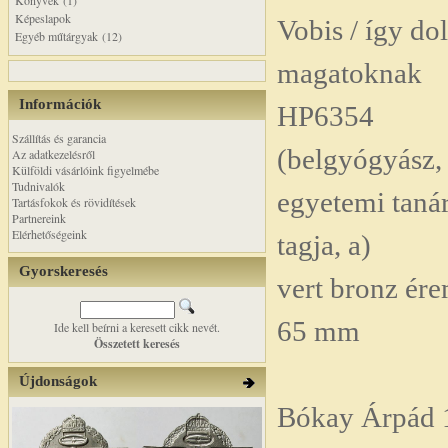
Könyvek (1)
Képeslapok
Vobis / így do
Egyéb műtárgyak (12)
magatoknak
Információk
HP6354
Szállítás és garancia
(belgyógyász,
Az adatkezelésről
Külföldi vásárlóink figyelmébe
Tudnivalók
egyetemi taná
Tartásfokok és rövidítések
Partnereink
Elérhetőségeink
tagja, a)
Gyorskeresés
vert bronz ér
65 mm
Ide kell beírni a keresett cikk nevét.
Összetett keresés
Újdonságok
Bókay Árpád 1