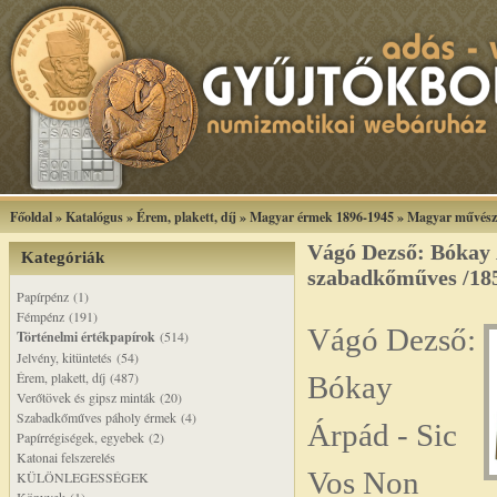
Főoldal
»
Katalógus
»
Érem, plakett, díj
»
Magyar érmek 1896-1945
»
Magyar művész
Vágó Dezső: Bókay
Kategóriák
szabadkőműves /18
Papírpénz (1)
Fémpénz (191)
Vágó Dezső:
Történelmi értékpapírok
(514)
Jelvény, kitüntetés (54)
Érem, plakett, díj (487)
Bókay
Verőtövek és gipsz minták (20)
Szabadkőműves páholy érmek (4)
Árpád - Sic
Papírrégiségek, egyebek (2)
Katonai felszerelés
Vos Non
KÜLÖNLEGESSÉGEK