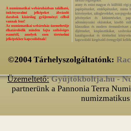
tartozó régiségeket:
arany és ezüst magyar és külföldi régi 
A numizmatikai webáruházban található,
papírpénzeket, emlékpénzeket, minta b
önkényuralmi jelképeket ábrázoló
kötvényeket, zálogleveleket, sorsjegyeke
darabok kizárólag gyűjteményi célból
jelvényeket és kitüntetéseket, pap
vannak fent!
adományozási okiratokat, kisebb milit
Az numizmatikai webáruház üzemeltetője
klasszikus és modern éremművészet alk
elhatárolódik minden fajta szélsőséges
díjérmeket, kisplasztikákat, szobrok
eszmétől, amelyek ezen történelmi
katalógusokat és történelmi könyvek
jelképekhez kapcsolódnak!
kapcsolódó kiegészítő éremgyűjtő kellék
©2004 Tárhelyszolgáltatónk:
Rac
Üzemeltető:
Gyűjtőkboltja.hu - N
partnerünk a Pannonia Terra Numiz
numizmatikus 