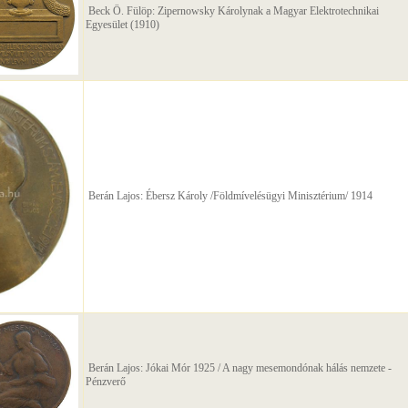
Beck Ö. Fülöp: Zipernowsky Károlynak a Magyar Elektrotechnikai
Egyesület (1910)
Berán Lajos: Ébersz Károly /Földmívelésügyi Minisztérium/ 1914
Berán Lajos: Jókai Mór 1925 / A nagy mesemondónak hálás nemzete -
Pénzverő