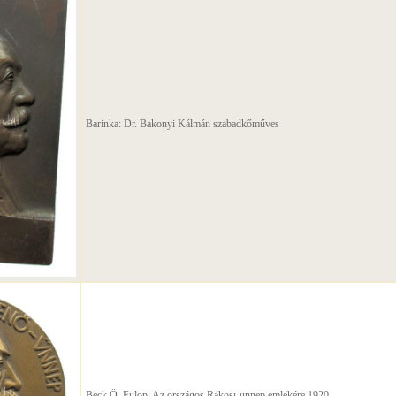
Barinka: Dr. Bakonyi Kálmán szabadkőműves
Beck Ö. Fülöp: Az országos Rákosi-ünnep emlékére 1920