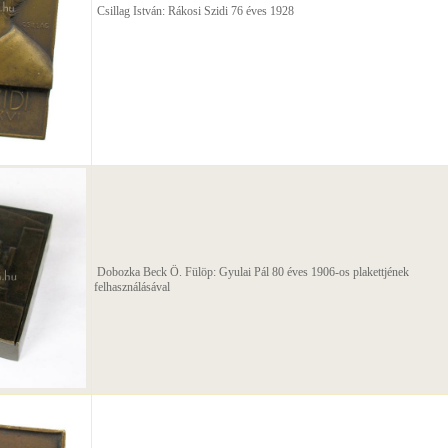
Csillag István: Rákosi Szidi 76 éves 1928
Dobozka Beck Ö. Fülöp: Gyulai Pál 80 éves 1906-os plakettjének
felhasználásával