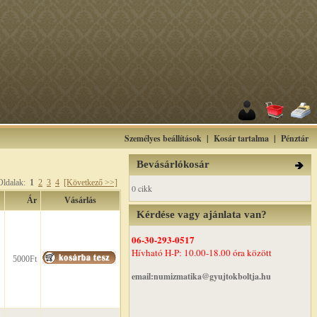
Személyes beállítások
|
Kosár tartalma
|
Pénztár
Bevásárlókosár
 Oldalak:
1
2
3
4
[Következő >>]
0 cikk
Ár
Vásárlás
Kérdése vagy ajánlata van?
06-30-293-0517
Hívható H-P: 10.00-18.00 óra között
5000Ft
email:numizmatika@gyujtokboltja.hu