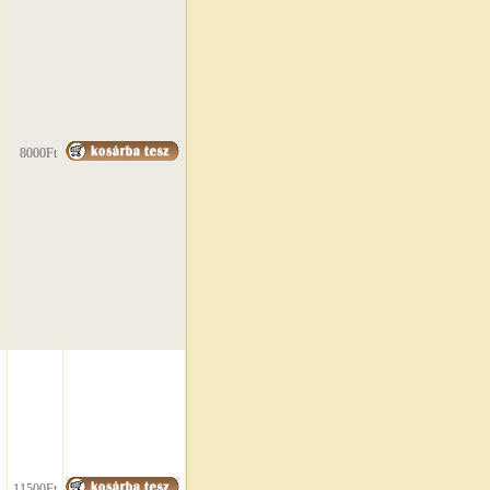
8000Ft
11500Ft