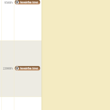
9500Ft
22000Ft