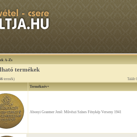
ek A-Zs
álható termékek
66
termék)
Talált
Terméknév+
Abonyi Grantner Jenő: Művészi Színes Fénykép Verseny 1941