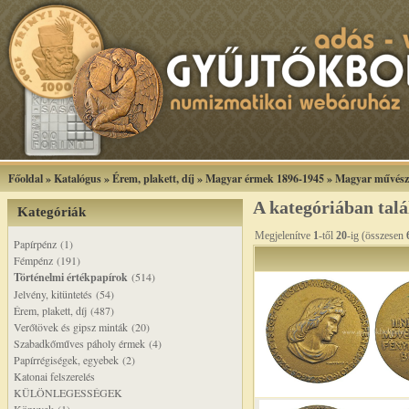
Főoldal
»
Katalógus
»
Érem, plakett, díj
»
Magyar érmek 1896-1945
»
Magyar művész
A kategóriában tal
Kategóriák
Megjelenítve
1
-től
20
-ig (összesen
Papírpénz (1)
Fémpénz (191)
Történelmi értékpapírok
(514)
Jelvény, kitüntetés (54)
Érem, plakett, díj (487)
Verőtövek és gipsz minták (20)
Szabadkőműves páholy érmek (4)
Papírrégiségek, egyebek (2)
Katonai felszerelés
KÜLÖNLEGESSÉGEK