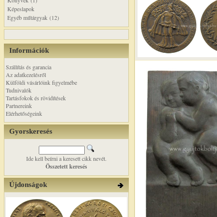
Könyvek (1)
Képeslapok
Egyéb műtárgyak (12)
Információk
Szállítás és garancia
Az adatkezelésről
Külföldi vásárlóink figyelmébe
Tudnivalók
Tartásfokok és rövidítések
Partnereink
Elérhetőségeink
Gyorskeresés
Ide kell beírni a keresett cikk nevét.
Összetett keresés
Újdonságok