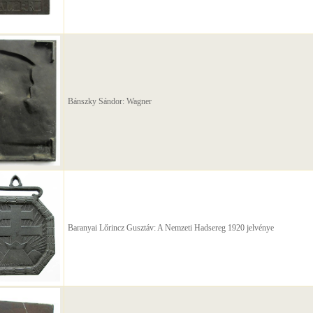
Bánszky Sándor: Wagner
Baranyai Lőrincz Gusztáv: A Nemzeti Hadsereg 1920 jelvénye