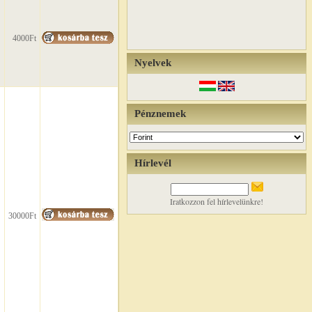
4000Ft
Nyelvek
Pénznemek
Hírlevél
Iratkozzon fel hírlevelünkre!
30000Ft