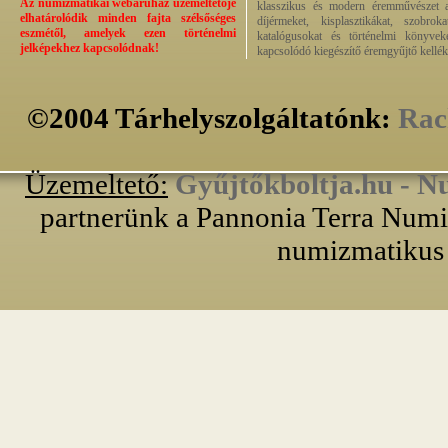
Az numizmatikai webáruház üzemeltetője
klasszikus és modern éremművészet alk
elhatárolódik minden fajta szélsőséges
díjérmeket, kisplasztikákat, szobrok
eszmétől, amelyek ezen történelmi
katalógusokat és történelmi könyvek
jelképekhez kapcsolódnak!
kapcsolódó kiegészítő éremgyűjtő kellék
©2004 Tárhelyszolgáltatónk:
Rac
Üzemeltető:
Gyűjtőkboltja.hu - N
partnerünk a Pannonia Terra Numiz
numizmatikus 