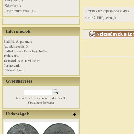
Könyvek (1)
Képeslapok
Egyéb műtárgyak (12)
A termékhez kapcsolódó cikkek
Beck Ö. Fülöp életútja
Információk
Szállítás és garancia
Az adatkezelésről
Külföldi vásárlóink figyelmébe
Tudnivalók
Tartásfokok és rövidítések
Partnereink
Elérhetőségeink
Gyorskeresés
Ide kell beírni a keresett cikk nevét.
Összetett keresés
Újdonságok