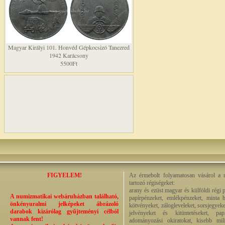
Magyar Királyi 101. Honvéd Gépkocsizó Tanezred
1942 Karácsony
5500Ft
FIGYELEM!
Az érmebolt folyamatosan vásárol a n
tartozó régiségeket:
arany és ezüst magyar és külföldi régi 
A numizmatikai webáruházban található,
papírpénzeket, emlékpénzeket, minta b
önkényuralmi jelképeket ábrázoló
kötvényeket, zálogleveleket, sorsjegyeke
darabok kizárólag gyűjteményi célból
jelvényeket és kitüntetéseket, pap
vannak fent!
adományozási okiratokat, kisebb milit