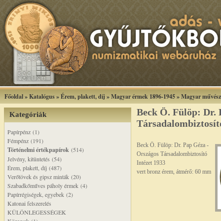
Főoldal
»
Katalógus
»
Érem, plakett, díj
»
Magyar érmek 1896-1945
»
Magyar művész
Beck Ö. Fülöp: Dr.
Kategóriák
Társadalombiztosító
Papírpénz (1)
Fémpénz (191)
Beck Ö. Fülöp: Dr. Pap Géza -
Történelmi értékpapírok
(514)
Országos Társadalombiztosító
Jelvény, kitüntetés (54)
Intézet 1933
Érem, plakett, díj (487)
vert bronz érem, átmérő: 60 mm
Verőtövek és gipsz minták (20)
Szabadkőműves páholy érmek (4)
Papírrégiségek, egyebek (2)
Katonai felszerelés
KÜLÖNLEGESSÉGEK