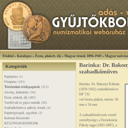
Főoldal
»
Katalógus
»
Érem, plakett, díj
»
Magyar érmek 1896-1945
»
Magyar művész
Barinka: Dr. Bako
Kategóriák
szabadkőműves
Papírpénz (1)
Fémpénz (191)
Barinka: Dr. Bakonyi Kálmán
Történelmi értékpapírok
(513)
(1859-1942) szabadkőműves
Jelvény, kitüntetés (54)
HP 731
Érem, plakett, díj (485)
vert bronz plakett, mérete: 36
Verőtövek és gipsz minták (20)
mm x 54 mm
Szabadkőműves páholy érmek (4)
Papírrégiségek, egyebek (2)
A szabadkőművesek vezető
Katonai felszerelés
személyisége; a Demokrácia
KÜLÖNLEGESSÉGEK
Páholy tagja (1893-1897), a