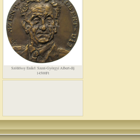
Szöllőssy Enikő: Szent-Györgyi Albert-díj
14500Ft