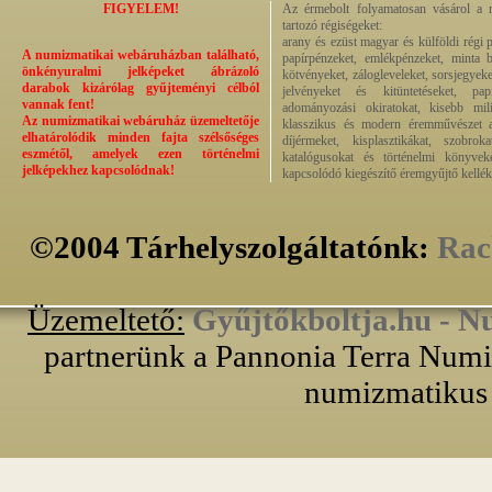
FIGYELEM!
Az érmebolt folyamatosan vásárol a n
tartozó régiségeket:
arany és ezüst magyar és külföldi régi 
A numizmatikai webáruházban található,
papírpénzeket, emlékpénzeket, minta b
önkényuralmi jelképeket ábrázoló
kötvényeket, zálogleveleket, sorsjegyeke
darabok kizárólag gyűjteményi célból
jelvényeket és kitüntetéseket, pap
vannak fent!
adományozási okiratokat, kisebb milit
Az numizmatikai webáruház üzemeltetője
klasszikus és modern éremművészet alk
elhatárolódik minden fajta szélsőséges
díjérmeket, kisplasztikákat, szobrok
eszmétől, amelyek ezen történelmi
katalógusokat és történelmi könyvek
jelképekhez kapcsolódnak!
kapcsolódó kiegészítő éremgyűjtő kellék
©2004 Tárhelyszolgáltatónk:
Rac
Üzemeltető:
Gyűjtőkboltja.hu - N
partnerünk a Pannonia Terra Numiz
numizmatikus 