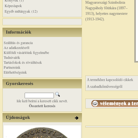
Könyvek (1)
Magyarországi Szimbolista
Képeslapok
Nagypáholy főtitkára (1897–
Egyéb műtárgyak (12)
1913), helyettes nagymestere
(1913-1942).
Információk
Szállítás és garancia
Az adatkezelésről
Külföldi vásárlóink figyelmébe
Tudnivalók
Tartásfokok és rövidítések
Partnereink
Elérhetőségeink
A termékhez kapcsolódó cikkek
Gyorskeresés
A szabadkőművességről
Ide kell beírni a keresett cikk nevét.
Összetett keresés
Újdonságok