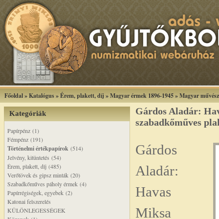
Főoldal
»
Katalógus
»
Érem, plakett, díj
»
Magyar érmek 1896-1945
»
Magyar művész
Gárdos Aladár: Ha
Kategóriák
szabadkőműves pla
Papírpénz (1)
Fémpénz (191)
Gárdos
Történelmi értékpapírok
(514)
Jelvény, kitüntetés (54)
Érem, plakett, díj (485)
Aladár:
Verőtövek és gipsz minták (20)
Szabadkőműves páholy érmek (4)
Havas
Papírrégiségek, egyebek (2)
Katonai felszerelés
Miksa
KÜLÖNLEGESSÉGEK