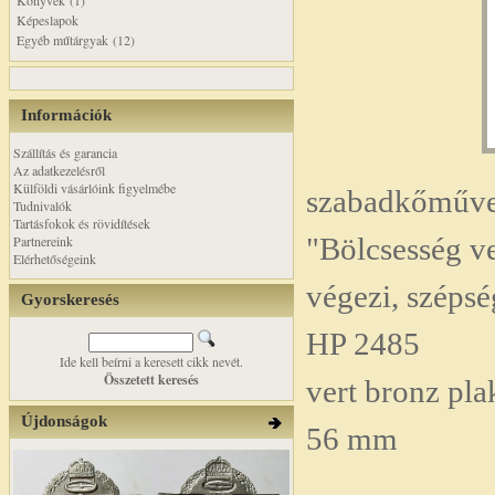
Könyvek (1)
Képeslapok
Egyéb műtárgyak (12)
Információk
Szállítás és garancia
Az adatkezelésről
Külföldi vásárlóink figyelmébe
szabadkőműves
Tudnivalók
Tartásfokok és rövidítések
"Bölcsesség v
Partnereink
Elérhetőségeink
végezi, szépség
Gyorskeresés
HP 2485
Ide kell beírni a keresett cikk nevét.
Összetett keresés
vert bronz pla
Újdonságok
56 mm