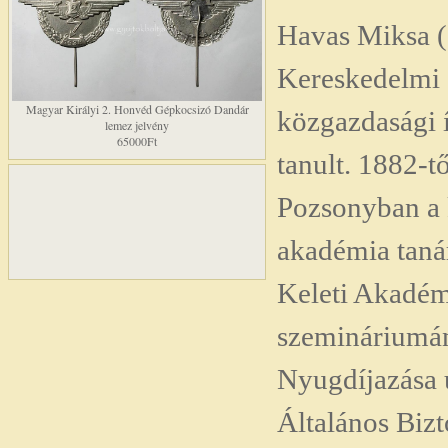
Havas Miksa 
Kereskedelmi 
Magyar Királyi 2. Honvéd Gépkocsizó Dandár
közgazdasági 
lemez jelvény
65000Ft
tanult. 1882-t
Pozsonyban a 
akadémia tanár
Keleti Akadém
szemináriumán
Nyugdíjazása 
Általános Bizto