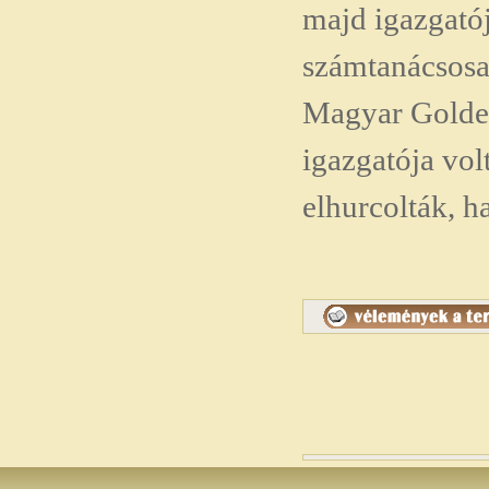
majd igazgatój
számtanácsosa 
Magyar Golde
igazgatója vol
elhurcolták, h