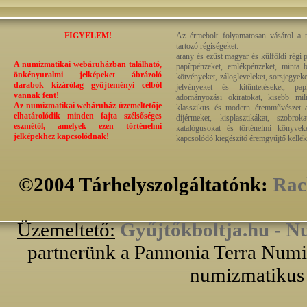
FIGYELEM!
Az érmebolt folyamatosan vásárol a n
tartozó régiségeket:
arany és ezüst magyar és külföldi régi 
A numizmatikai webáruházban található,
papírpénzeket, emlékpénzeket, minta b
önkényuralmi jelképeket ábrázoló
kötvényeket, zálogleveleket, sorsjegyeke
darabok kizárólag gyűjteményi célból
jelvényeket és kitüntetéseket, pap
vannak fent!
adományozási okiratokat, kisebb milit
Az numizmatikai webáruház üzemeltetője
klasszikus és modern éremművészet alk
elhatárolódik minden fajta szélsőséges
díjérmeket, kisplasztikákat, szobrok
eszmétől, amelyek ezen történelmi
katalógusokat és történelmi könyvek
jelképekhez kapcsolódnak!
kapcsolódó kiegészítő éremgyűjtő kellék
©2004 Tárhelyszolgáltatónk:
Rac
Üzemeltető:
Gyűjtőkboltja.hu - N
partnerünk a Pannonia Terra Numiz
numizmatikus 