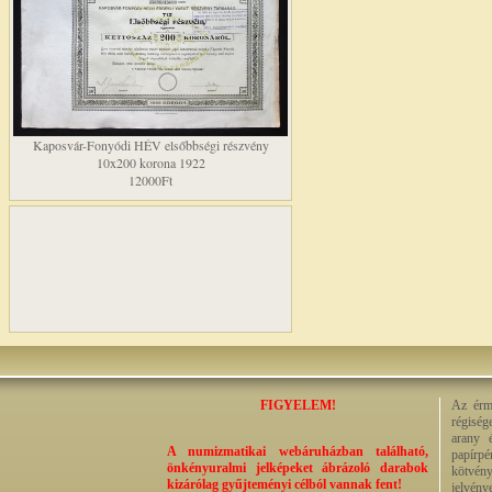
Kaposvár-Fonyódi HÉV elsőbbségi részvény
10x200 korona 1922
12000Ft
FIGYELEM!
Az érme
régiség
arany 
A numizmatikai webáruházban található,
papírp
önkényuralmi jelképeket ábrázoló darabok
kötvény
kizárólag gyűjteményi célból vannak fent!
jelvény