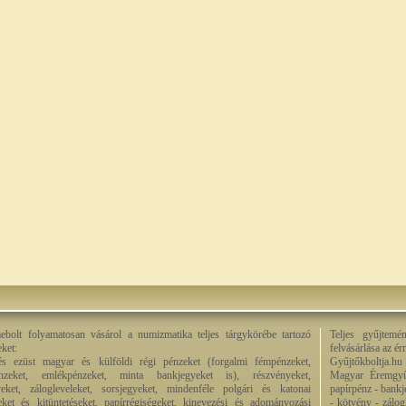
bolt folyamatosan vásárol a numizmatika teljes tárgykörébe tartozó
Teljes gyűjtemé
eket:
felvásárlása az é
és ezüst magyar és külföldi régi pénzeket (forgalmi fémpénzeket,
Gyűjtőkboltja.hu
énzeket, emlékpénzeket, minta bankjegyeket is), részvényeket,
Magyar Éremgyű
eket, zálogleveleket, sorsjegyeket, mindenféle polgári és katonai
papírpénz - bankj
eket és kitüntetéseket, papírrégiségeket, kinevezési és adományozási
- kötvény - zálog