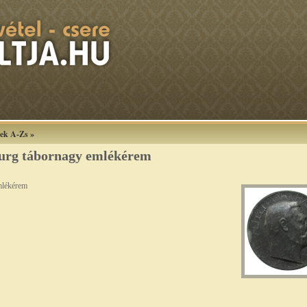
ek A-Zs
»
burg tábornagy emlékérem
mlékérem