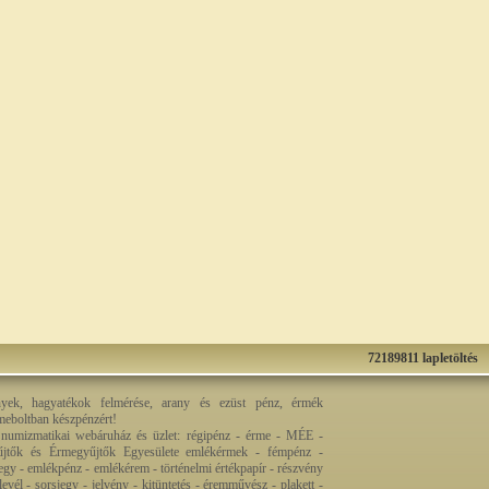
72189811 lapletöltés
nyek, hagyatékok felmérése, arany és ezüst pénz, érmék
rmeboltban készpénzért!
 numizmatikai webáruház és üzlet: régipénz - érme - MÉE -
jtők és Érmegyűjtők Egyesülete emlékérmek - fémpénz -
egy - emlékpénz - emlékérem - történelmi értékpapír - részvény
levél - sorsjegy - jelvény - kitüntetés - éremművész - plakett -