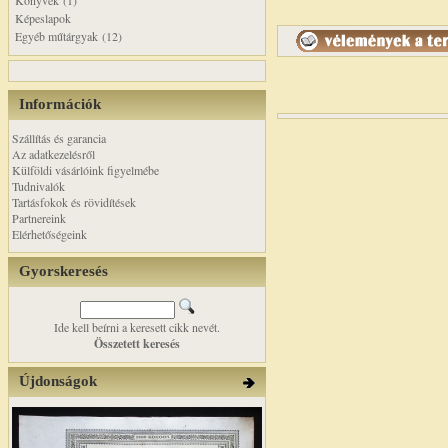
Könyvek (1)
Képeslapok
Egyéb műtárgyak (12)
Információk
Szállítás és garancia
Az adatkezelésről
Külföldi vásárlóink figyelmébe
Tudnivalók
Tartásfokok és rövidítések
Partnereink
Elérhetőségeink
Gyorskeresés
Ide kell beírni a keresett cikk nevét.
Összetett keresés
Újdonságok