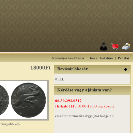
Személyes beállítások
|
Kosár tartalma
|
Pénztár
18000Ft
Bevásárlókosár
0 cikk
Kérdése vagy ajánlata van?
06-30-293-0517
Hívható H-P: 10.00-18.00 óra között
email:numizmatika@gyujtokboltja.hu
Nagyobb kép