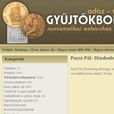
Főoldal
»
Katalógus
»
Érem, plakett, díj
»
Magyar érmek 1896-1945
»
Magyar művész
Patzó Pál: Hinden
Kategóriák
Papírpénz (1)
Patzó Pál: Hindenburg tábornagy e
Fémpénz (191)
vert hadifém érem, átmérő: 50 mm
Történelmi értékpapírok
(514)
Jelvény, kitüntetés (54)
Érem, plakett, díj (487)
Verőtövek és gipsz minták (20)
Szabadkőműves páholy érmek (4)
Papírrégiségek, egyebek (2)
Katonai felszerelés
KÜLÖNLEGESSÉGEK