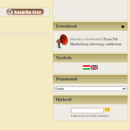
Értesítések
Értesítés a frissítésekről
Patzó Pál:
Hindenburg tábornagy emlékérem
Nyelvek
Pénznemek
Hírlevél
Iratkozzon fel hírlevelünkre!