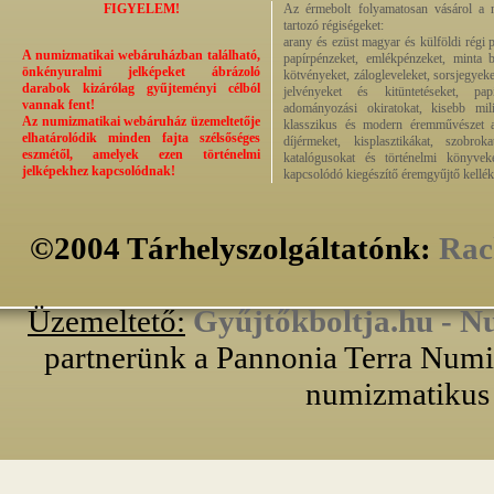
FIGYELEM!
Az érmebolt folyamatosan vásárol a n
tartozó régiségeket:
arany és ezüst magyar és külföldi régi 
A numizmatikai webáruházban található,
papírpénzeket, emlékpénzeket, minta b
önkényuralmi jelképeket ábrázoló
kötvényeket, zálogleveleket, sorsjegyeke
darabok kizárólag gyűjteményi célból
jelvényeket és kitüntetéseket, pap
vannak fent!
adományozási okiratokat, kisebb milit
Az numizmatikai webáruház üzemeltetője
klasszikus és modern éremművészet alk
elhatárolódik minden fajta szélsőséges
díjérmeket, kisplasztikákat, szobrok
eszmétől, amelyek ezen történelmi
katalógusokat és történelmi könyvek
jelképekhez kapcsolódnak!
kapcsolódó kiegészítő éremgyűjtő kellék
©2004 Tárhelyszolgáltatónk:
Rac
Üzemeltető:
Gyűjtőkboltja.hu - N
partnerünk a Pannonia Terra Numiz
numizmatikus 