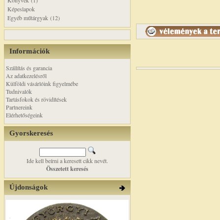
Könyvek (1)
Képeslapok
Egyéb műtárgyak (12)
Információk
Szállítás és garancia
Az adatkezelésről
Külföldi vásárlóink figyelmébe
Tudnivalók
Tartásfokok és rövidítések
Partnereink
Elérhetőségeink
Gyorskeresés
Ide kell beírni a keresett cikk nevét.
Összetett keresés
Újdonságok