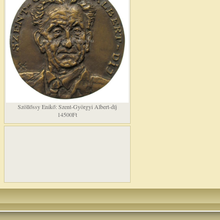
Szöllőssy Enikő: Szent-Györgyi Albert-díj
14500Ft