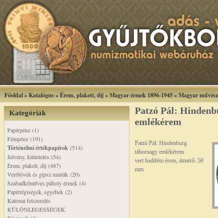
Főoldal
»
Katalógus
»
Érem, plakett, díj
»
Magyar érmek 1896-1945
»
Magyar művész
Patzó Pál: Hindenb
Kategóriák
emlékérem
Papírpénz (1)
Fémpénz (191)
Patzó Pál: Hindenburg
Történelmi értékpapírok
(514)
tábornagy emlékérem
Jelvény, kitüntetés (54)
vert hadifém érem, átmérő: 50
Érem, plakett, díj (487)
mm
Verőtövek és gipsz minták (20)
Szabadkőműves páholy érmek (4)
Papírrégiségek, egyebek (2)
Katonai felszerelés
KÜLÖNLEGESSÉGEK