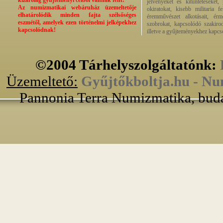
kizárólag gyűjteményi célból vannak fent!
jelvényeket és kitüntetéseket,
Az numizmatikai webáruház üzemeltetője
okiratokat, kisebb militaria f
elhatárolódik minden fajta szélsőséges
éremművészet alkotásait, érmek
eszmétől, amelyek ezen történelmi jelképekhez
szobrokat, kapcsolódó szakirod
kapcsolódnak!
illetve a gyűjteményekhez kapcs
©2004 Tárhelyszolgáltatónk:
Üzemeltető:
Gyűjtőkboltja.hu - Nu
Pannonia Terra Numizmatika, buda