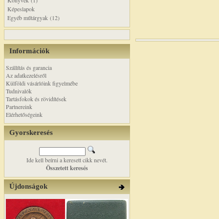
Könyvek (1)
Képeslapok
Egyéb műtárgyak (12)
Információk
Szállítás és garancia
Az adatkezelésről
Külföldi vásárlóink figyelmébe
Tudnivalók
Tartásfokok és rövidítések
Partnereink
Elérhetőségeink
Gyorskeresés
Ide kell beírni a keresett cikk nevét.
Összetett keresés
Újdonságok