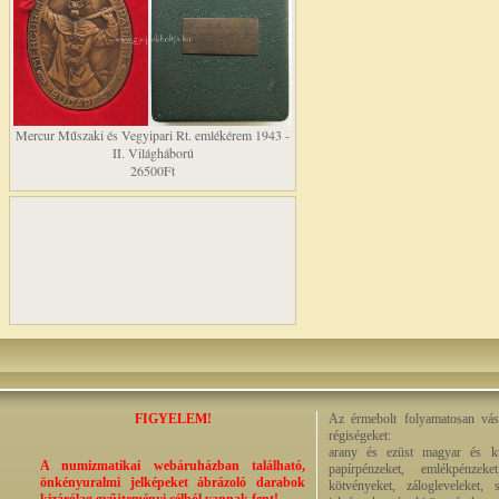
Mercur Műszaki és Vegyipari Rt. emlékérem 1943 -
II. Világháború
26500Ft
FIGYELEM!
Az érmebolt folyamatosan vásá
régiségeket:
arany és ezüst magyar és kül
A numizmatikai webáruházban található,
papírpénzeket, emlékpénzek
önkényuralmi jelképeket ábrázoló darabok
kötvényeket, zálogleveleket,