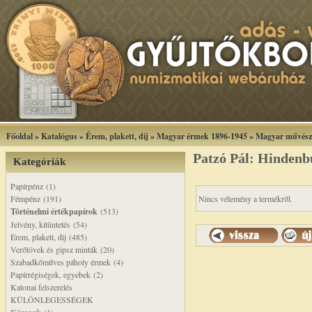
Főoldal
»
Katalógus
»
Érem, plakett, díj
»
Magyar érmek 1896-1945
»
Magyar művész
Patzó Pál: Hinden
Kategóriák
Papírpénz (1)
Fémpénz (191)
Nincs vélemény a termékről.
Történelmi értékpapírok
(513)
Jelvény, kitüntetés (54)
Érem, plakett, díj (485)
Verőtövek és gipsz minták (20)
Szabadkőműves páholy érmek (4)
Papírrégiségek, egyebek (2)
Katonai felszerelés
KÜLÖNLEGESSÉGEK