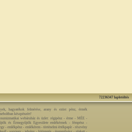
72236347 lapletöltés
nyek, hagyatékok felmérése, arany és ezüst pénz, érmék
rmeboltban készpénzért!
 numizmatikai webáruház és üzlet: régipénz - érme - MÉE -
jtők és Érmegyűjtők Egyesülete emlékérmek - fémpénz -
egy - emlékpénz - emlékérem - történelmi értékpapír - részvény
levél - sorsjegy - jelvény - kitüntetés - éremművész - plakett -