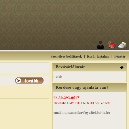
Személyes beállítások
|
Kosár tartalma
|
Pénztár
Bevásárlókosár
0 cikk
Kérdése vagy ajánlata van?
06-30-293-0517
Hívható H-P: 10.00-18.00 óra között
email:numizmatika@gyujtokboltja.hu