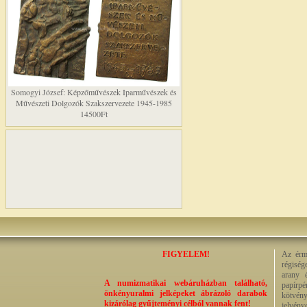
Somogyi József: Képzőművészek Iparművészek és
Művészeti Dolgozók Szakszervezete 1945-1985
14500Ft
FIGYELEM!
Az érme
régiség
arany 
A numizmatikai webáruházban található,
papírp
önkényuralmi jelképeket ábrázoló darabok
kötvény
kizárólag gyűjteményi célból vannak fent!
jelvény