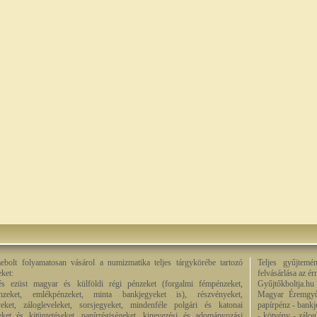
bolt folyamatosan vásárol a numizmatika teljes tárgykörébe tartozó
Teljes gyűjtemé
eket:
felvásárlása az é
és ezüst magyar és külföldi régi pénzeket (forgalmi fémpénzeket,
Gyűjtőkboltja.hu
énzeket, emlékpénzeket, minta bankjegyeket is), részvényeket,
Magyar Éremgyű
eket, zálogleveleket, sorsjegyeket, mindenféle polgári és katonai
papírpénz - bankj
eket és kitüntetéseket, papírrégiségeket, kinevezési és adományozási
- kötvény - zálog