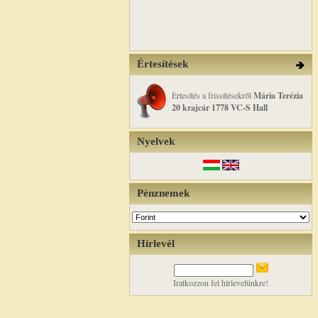
Értesítések
Értesítés a frissítésekről
Mária Terézia
20 krajcár 1778 VC-S Hall
Nyelvek
Pénznemek
Hírlevél
Iratkozzon fel hírlevelünkre!