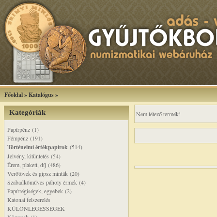
Főoldal
»
Katalógus
»
Kategóriák
Nem létező termék!
Papírpénz (1)
Fémpénz (191)
Történelmi értékpapírok
(514)
Jelvény, kitüntetés (54)
Érem, plakett, díj (486)
Verőtövek és gipsz minták (20)
Szabadkőműves páholy érmek (4)
Papírrégiségek, egyebek (2)
Katonai felszerelés
KÜLÖNLEGESSÉGEK