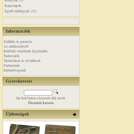
Könyvek (1)
Képeslapok
Egyéb műtárgyak (12)
Információk
Szállítás és garancia
Az adatkezelésről
Külföldi vásárlóink figyelmébe
Tudnivalók
Tartásfokok és rövidítések
Partnereink
Elérhetőségeink
Gyorskeresés
Ide kell beírni a keresett cikk nevét.
Összetett keresés
Újdonságok