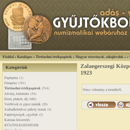
Főoldal
»
Katalógus
»
Történelmi értékpapírok
»
Magyar részvények, záloglevelek
»
»
Zalaegerszegi Közp
Kategóriák
1923
Papírpénz (1)
Fémpénz (191)
Történelmi értékpapírok
(514)
Nincs vélemény a termékről.
Jelvény, kitüntetés (54)
Érem, plakett, díj (486)
Verőtövek és gipsz minták (20)
Szabadkőműves páholy érmek (4)
Papírrégiségek, egyebek (2)
Katonai felszerelés
KÜLÖNLEGESSÉGEK