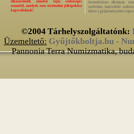
elhatárolódik minden fajta szélsőséges
éremművészet alkotásait, érmek
eszmétől, amelyek ezen történelmi jelképekhez
szobrokat, kapcsolódó szakirod
kapcsolódnak!
illetve a gyűjteményekhez kapcs
©2004 Tárhelyszolgáltatónk:
Üzemeltető:
Gyűjtőkboltja.hu - Nu
Pannonia Terra Numizmatika, buda