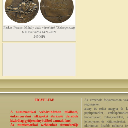
Farkas Ferenc: Mihály deák városbíró / Zalaegerszeg
600 éve város 1421-2021
24500Ft
FIGYELEM!
Az érmebolt folyamatosan vásá
régiségeket:
arany és ezüst magyar és kül
A numizmatikai webáruházban található,
papírpénzeket, emlékpénzek
önkényuralmi jelképeket ábrázoló darabok
kötvényeket, zálogleveleket,
kizárólag gyűjteményi célból vannak fent!
jelvényeket és kitüntetéseket,
Az numizmatikai webáruház üzemeltetője
okiratokat, kisebb militaria f