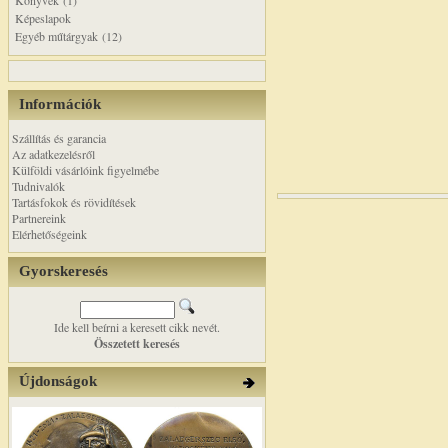
Könyvek (1)
Képeslapok
Egyéb műtárgyak (12)
Információk
Szállítás és garancia
Az adatkezelésről
Külföldi vásárlóink figyelmébe
Tudnivalók
Tartásfokok és rövidítések
Partnereink
Elérhetőségeink
Gyorskeresés
Ide kell beírni a keresett cikk nevét.
Összetett keresés
Újdonságok