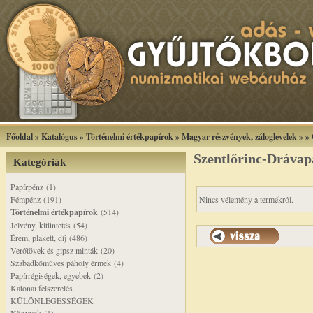
Főoldal
»
Katalógus
»
Történelmi értékpapírok
»
Magyar részvények, záloglevelek
»
»
Szentlőrinc-Drávap
Kategóriák
Papírpénz (1)
Fémpénz (191)
Nincs vélemény a termékről.
Történelmi értékpapírok
(514)
Jelvény, kitüntetés (54)
Érem, plakett, díj (486)
Verőtövek és gipsz minták (20)
Szabadkőműves páholy érmek (4)
Papírrégiségek, egyebek (2)
Katonai felszerelés
KÜLÖNLEGESSÉGEK