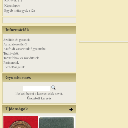
Könyvek (1)
Képeslapok
Egyéb műtárgyak (12)
Információk
Szállítás és garancia
Az adatkezelésről
Külföldi vásárlóink figyelmébe
Tudnivalók
Tartásfokok és rövidítések
Partnereink
Elérhetőségeink
Gyorskeresés
Ide kell beírni a keresett cikk nevét.
Összetett keresés
Újdonságok