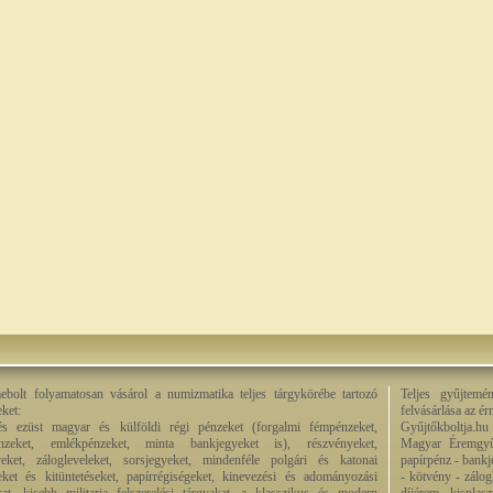
bolt folyamatosan vásárol a numizmatika teljes tárgykörébe tartozó
Teljes gyűjtemé
eket:
felvásárlása az é
és ezüst magyar és külföldi régi pénzeket (forgalmi fémpénzeket,
Gyűjtőkboltja.hu
énzeket, emlékpénzeket, minta bankjegyeket is), részvényeket,
Magyar Éremgyű
eket, zálogleveleket, sorsjegyeket, mindenféle polgári és katonai
papírpénz - bankj
eket és kitüntetéseket, papírrégiségeket, kinevezési és adományozási
- kötvény - zálog