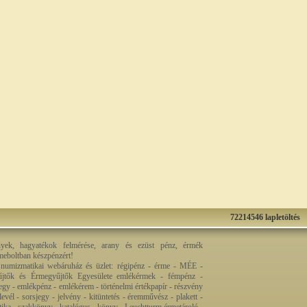
72214546 lapletöltés
nyek, hagyatékok felmérése, arany és ezüst pénz, érmék
rmeboltban készpénzért!
 numizmatikai webáruház és üzlet: régipénz - érme - MÉE -
jtők és Érmegyűjtők Egyesülete emlékérmek - fémpénz -
egy - emlékpénz - emlékérem - történelmi értékpapír - részvény
levél - sorsjegy - jelvény - kitüntetés - éremművész - plakett -