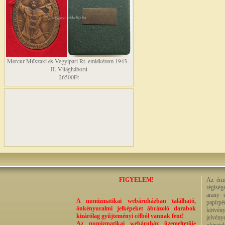
Mercur Műszaki és Vegyipari Rt. emlékérem 1943 -
II. Világháború
26500Ft
FIGYELEM!
Az érme
régiség
arany 
A numizmatikai webáruházban található,
papírp
önkényuralmi jelképeket ábrázoló darabok
kötvény
kizárólag gyűjteményi célból vannak fent!
jelvény
Az numizmatikai webáruház üzemeltetője