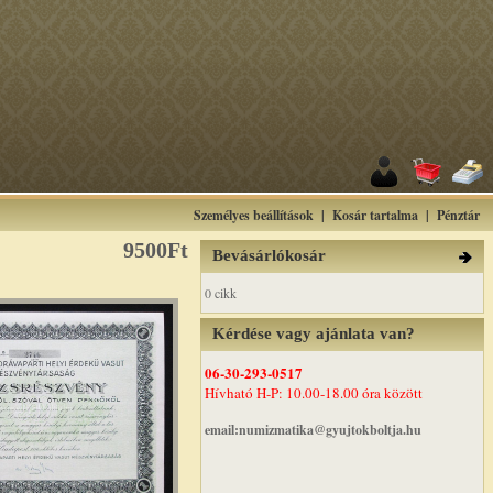
Személyes beállítások
|
Kosár tartalma
|
Pénztár
9500Ft
Bevásárlókosár
0 cikk
Kérdése vagy ajánlata van?
06-30-293-0517
Hívható H-P: 10.00-18.00 óra között
email:numizmatika@gyujtokboltja.hu