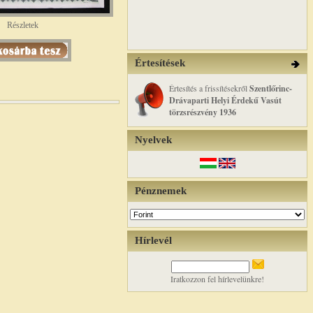
Részletek
Értesítések
Értesítés a frissítésekről
Szentlőrinc-
Drávaparti Helyi Érdekű Vasút
törzsrészvény 1936
Nyelvek
Pénznemek
Hírlevél
Iratkozzon fel hírlevelünkre!