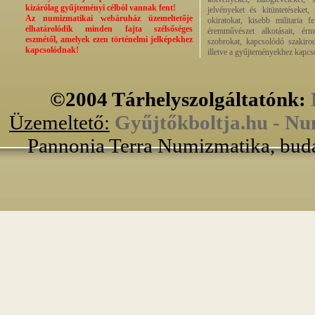
kizárólag gyűjteményi célból vannak fent!
jelvényeket és kitüntetéseket,
Az numizmatikai webáruház üzemeltetője
okiratokat, kisebb militaria f
elhatárolódik minden fajta szélsőséges
éremművészet alkotásait, érmek
eszmétől, amelyek ezen történelmi jelképekhez
szobrokat, kapcsolódó szakirod
kapcsolódnak!
illetve a gyűjteményekhez kapcs
©2004 Tárhelyszolgáltatónk:
Üzemeltető:
Gyűjtőkboltja.hu - Nu
Pannonia Terra Numizmatika, buda