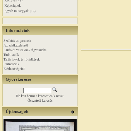
Könyvek (1)
Képeslapok
Egyéb műtárgyak (12)
Információk
Szállítás és garancia
Az adatkezelésről
Külföldi vásárlóink figyelmébe
Tudnivalók
Tartásfokok és rövidítések
Partnereink
Elérhetőségeink
Gyorskeresés
Ide kell beírni a keresett cikk nevét.
Összetett keresés
Újdonságok