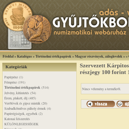
Főoldal
»
Katalógus
»
Történelmi értékpapírok
»
Magyar részvények, záloglevelek
»
»
Szervezett Kárpito
Kategóriák
részjegy 100 forint
Papírpénz (1)
Fémpénz (191)
Történelmi értékpapírok
(514)
Nincs vélemény a termékről.
Jelvény, kitüntetés (54)
Érem, plakett, díj (485)
Verőtövek és gipsz minták (20)
Szabadkőműves páholy érmek (4)
Papírrégiségek, egyebek (2)
Katonai felszerelés
KÜLÖNLEGESSÉGEK