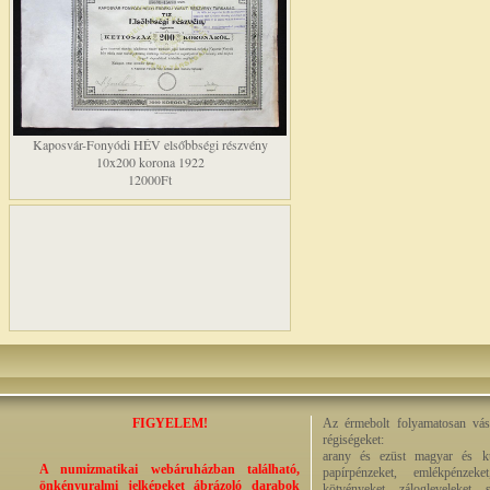
Kaposvár-Fonyódi HÉV elsőbbségi részvény
10x200 korona 1922
12000Ft
FIGYELEM!
Az érmebolt folyamatosan vásá
régiségeket:
arany és ezüst magyar és kül
A numizmatikai webáruházban található,
papírpénzeket, emlékpénzek
önkényuralmi jelképeket ábrázoló darabok
kötvényeket, zálogleveleket,