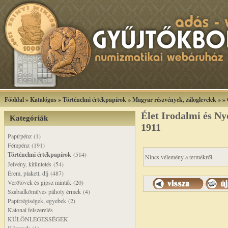
Főoldal
»
Katalógus
»
Történelmi értékpapírok
»
Magyar részvények, záloglevelek
»
»
Élet Irodalmi és N
Kategóriák
1911
Papírpénz (1)
Fémpénz (191)
Történelmi értékpapírok
(514)
Nincs vélemény a termékről.
Jelvény, kitüntetés (54)
Érem, plakett, díj (487)
Verőtövek és gipsz minták (20)
Szabadkőműves páholy érmek (4)
Papírrégiségek, egyebek (2)
Katonai felszerelés
KÜLÖNLEGESSÉGEK