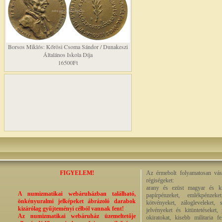
Borsos Miklós: Kőrösi Csoma Sándor / Dunakeszi
Általános Iskola Díja
16500Ft
FIGYELEM!
Az érmebolt folyamatosan vásá
régiségeket:
arany és ezüst magyar és kül
A numizmatikai webáruházban található,
papírpénzeket, emlékpénzek
önkényuralmi jelképeket ábrázoló darabok
kötvényeket, zálogleveleket,
kizárólag gyűjteményi célból vannak fent!
jelvényeket és kitüntetéseket,
Az numizmatikai webáruház üzemeltetője
okiratokat, kisebb militaria f