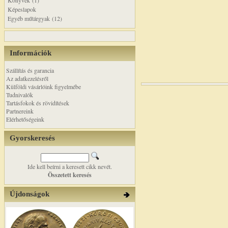
Könyvek (1)
Képeslapok
Egyéb műtárgyak (12)
Információk
Szállítás és garancia
Az adatkezelésről
Külföldi vásárlóink figyelmébe
Tudnivalók
Tartásfokok és rövidítések
Partnereink
Elérhetőségeink
Gyorskeresés
Ide kell beírni a keresett cikk nevét.
Összetett keresés
Újdonságok