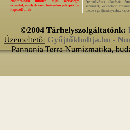
elhatárolódik minden fajta szélsőséges
éremművészet alkotásait, érmek
eszmétől, amelyek ezen történelmi jelképekhez
szobrokat, kapcsolódó szakirod
kapcsolódnak!
illetve a gyűjteményekhez kapcs
©2004 Tárhelyszolgáltatónk:
Üzemeltető:
Gyűjtőkboltja.hu - Nu
Pannonia Terra Numizmatika, buda