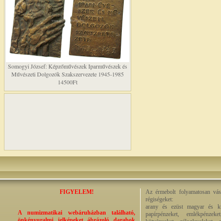
Somogyi József: Képzőművészek Iparművészek és
Művészeti Dolgozók Szakszervezete 1945-1985
14500Ft
FIGYELEM!
Az érmebolt folyamatosan vásá
régiségeket:
arany és ezüst magyar és kül
A numizmatikai webáruházban található,
papírpénzeket, emlékpénzek
önkényuralmi jelképeket ábrázoló darabok