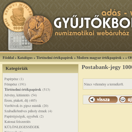
Főoldal
»
Katalógus
»
Történelmi értékpapírok
»
Modern magyar értékpapírok
»
»
Ol
Postabank-jegy 1000
Kategóriák
Papírpénz (1)
Fémpénz (191)
Nincs vélemény a termékről.
Történelmi értékpapírok
(513)
Jelvény, kitüntetés (54)
Érem, plakett, díj (485)
Verőtövek és gipsz minták (20)
Szabadkőműves páholy érmek (4)
Papírrégiségek, egyebek (2)
Katonai felszerelés
KÜLÖNLEGESSÉGEK