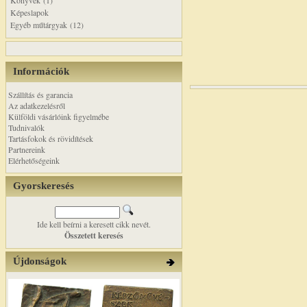
Könyvek (1)
Képeslapok
Egyéb műtárgyak (12)
Információk
Szállítás és garancia
Az adatkezelésről
Külföldi vásárlóink figyelmébe
Tudnivalók
Tartásfokok és rövidítések
Partnereink
Elérhetőségeink
Gyorskeresés
Ide kell beírni a keresett cikk nevét.
Összetett keresés
Újdonságok