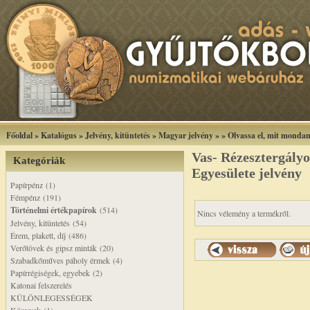
Főoldal
»
Katalógus
»
Jelvény, kitüntetés
»
Magyar jelvény
»
»
Olvassa el, mit monda
Vas- Rézesztergály
Kategóriák
Egyesülete jelvény
Papírpénz (1)
Fémpénz (191)
Történelmi értékpapírok
(514)
Nincs vélemény a termékről.
Jelvény, kitüntetés (54)
Érem, plakett, díj (486)
Verőtövek és gipsz minták (20)
Szabadkőműves páholy érmek (4)
Papírrégiségek, egyebek (2)
Katonai felszerelés
KÜLÖNLEGESSÉGEK