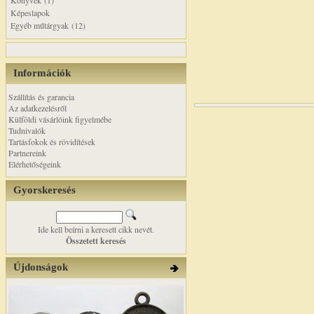
Könyvek (1)
Képeslapok
Egyéb műtárgyak (12)
Információk
Szállítás és garancia
Az adatkezelésről
Külföldi vásárlóink figyelmébe
Tudnivalók
Tartásfokok és rövidítések
Partnereink
Elérhetőségeink
Gyorskeresés
Ide kell beírni a keresett cikk nevét.
Összetett keresés
Újdonságok