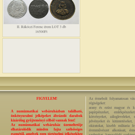
II. Rákóczi Ferenc érem LOT 3 db
16500Ft
FIGYELEM!
Az érmebolt folyamatosan vásá
régiségeket:
arany és ezüst magyar és kül
A numizmatikai webáruházban található,
papírpénzeket, emlékpénzek
önkényuralmi jelképeket ábrázoló darabok
kötvényeket, zálogleveleket,
kizárólag gyűjteményi célból vannak fent!
jelvényeket és kitüntetéseket,
Az numizmatikai webáruház üzemeltetője
okiratokat, kisebb militaria f
elhatárolódik minden fajta szélsőséges
éremművészet alkotásait, érmek
eszmétől, amelyek ezen történelmi jelképekhez
szobrokat, kapcsolódó szakirod