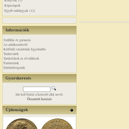
Könyvek (1)
Képeslapok
Egyéb műtárgyak (12)
Információk
Szállítás és garancia
Az adatkezelésről
Külföldi vásárlóink figyelmébe
Tudnivalók
Tartásfokok és rövidítések
Partnereink
Elérhetőségeink
Gyorskeresés
Ide kell beírni a keresett cikk nevét.
Összetett keresés
Újdonságok