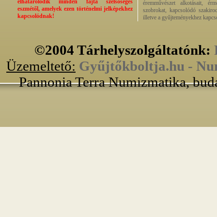
elhatárolódik minden fajta szélsőséges
éremművészet alkotásait, érmek
eszmétől, amelyek ezen történelmi jelképekhez
szobrokat, kapcsolódó szakirod
kapcsolódnak!
illetve a gyűjteményekhez kapcs
©2004 Tárhelyszolgáltatónk:
Üzemeltető:
Gyűjtőkboltja.hu - Nu
Pannonia Terra Numizmatika, buda