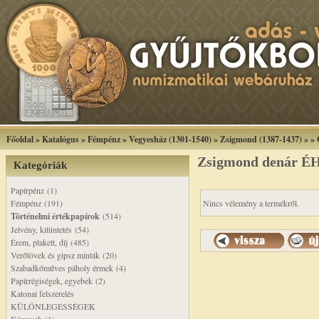
Főoldal
»
Katalógus
»
Fémpénz
»
Vegyesház (1301-1540)
»
Zsigmond (1387-1437)
»
»
Zsigmond denár ÉH
Kategóriák
Papírpénz (1)
Fémpénz (191)
Nincs vélemény a termékről.
Történelmi értékpapírok
(514)
Jelvény, kitüntetés (54)
Érem, plakett, díj (485)
Verőtövek és gipsz minták (20)
Szabadkőműves páholy érmek (4)
Papírrégiségek, egyebek (2)
Katonai felszerelés
KÜLÖNLEGESSÉGEK