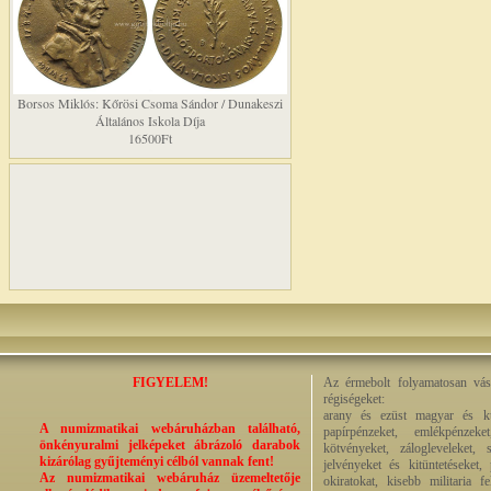
Borsos Miklós: Kőrösi Csoma Sándor / Dunakeszi
Általános Iskola Díja
16500Ft
FIGYELEM!
Az érmebolt folyamatosan vásá
régiségeket:
arany és ezüst magyar és kül
A numizmatikai webáruházban található,
papírpénzeket, emlékpénzek
önkényuralmi jelképeket ábrázoló darabok
kötvényeket, zálogleveleket,
kizárólag gyűjteményi célból vannak fent!
jelvényeket és kitüntetéseket,
Az numizmatikai webáruház üzemeltetője
okiratokat, kisebb militaria f