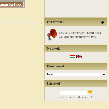
Értesítések
Értesítés a frissítésekről
Ligeti Erika:
23. Miskolci Filmfesztivál 1983
Nyelvek
Pénznemek
Hírlevél
Iratkozzon fel hírlevelünkre!