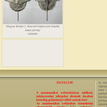
Magyar Királyi 2. Honvéd Gépkocsizó Dandár
lemez jelvény
65000Ft
FIGYELEM!
Az érme
régiség
arany 
A numizmatikai webáruházban található,
papírp
önkényuralmi jelképeket ábrázoló darabok
kötvény
kizárólag gyűjteményi célból vannak fent!
jelvény
Az numizmatikai webáruház üzemeltetője
okirato