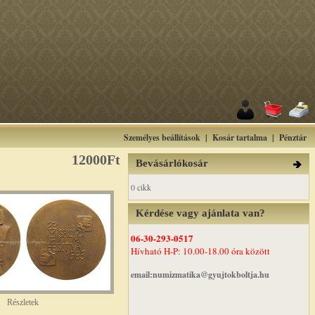
Személyes beállítások
|
Kosár tartalma
|
Pénztár
12000Ft
Bevásárlókosár
0 cikk
Kérdése vagy ajánlata van?
06-30-293-0517
Hívható H-P: 10.00-18.00 óra között
email:numizmatika@gyujtokboltja.hu
Részletek