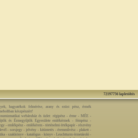
72197756 lapletöltés
nyek, hagyatékok felmérése, arany és ezüst pénz, érmék
rmeboltban készpénzért!
 numizmatikai webáruház és üzlet: régipénz - érme - MÉE -
jtők és Érmegyűjtők Egyesülete emlékérmek - fémpénz -
egy - emlékpénz - emlékérem - történelmi értékpapír - részvény
levél - sorsjegy - jelvény - kitüntetés - éremművész - plakett -
ztika - szakkönyv - katalógus - könyv - Leuchtturm érmetároló -