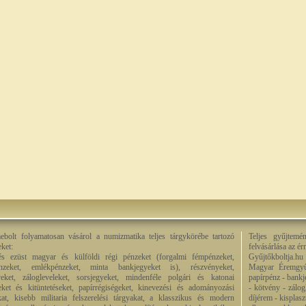
bolt folyamatosan vásárol a numizmatika teljes tárgykörébe tartozó
Teljes gyűjtemé
eket:
felvásárlása az é
és ezüst magyar és külföldi régi pénzeket (forgalmi fémpénzeket,
Gyűjtőkboltja.hu
énzeket, emlékpénzeket, minta bankjegyeket is), részvényeket,
Magyar Éremgyű
eket, zálogleveleket, sorsjegyeket, mindenféle polgári és katonai
papírpénz - bankj
eket és kitüntetéseket, papírrégiségeket, kinevezési és adományozási
- kötvény - zálog
kat, kisebb militaria felszerelési tárgyakat, a klasszikus és modern
díjérem - kisplas