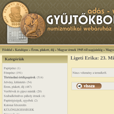
Főoldal
»
Katalógus
»
Érem, plakett, díj
»
Magyar érmek 1945-től napjainkig
»
Magya
Ligeti Erika: 23. M
Kategóriák
Papírpénz (1)
Fémpénz (191)
Nincs vélemény a termékről.
Történelmi értékpapírok
(514)
Jelvény, kitüntetés (54)
Érem, plakett, díj (487)
Verőtövek és gipsz minták (20)
Szabadkőműves páholy érmek (4)
Papírrégiségek, egyebek (2)
Katonai felszerelés
KÜLÖNLEGESSÉGEK