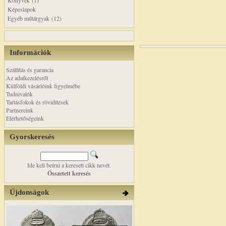
Könyvek (1)
Képeslapok
Egyéb műtárgyak (12)
Információk
Szállítás és garancia
Az adatkezelésről
Külföldi vásárlóink figyelmébe
Tudnivalók
Tartásfokok és rövidítések
Partnereink
Elérhetőségeink
Gyorskeresés
Ide kell beírni a keresett cikk nevét.
Összetett keresés
Újdonságok