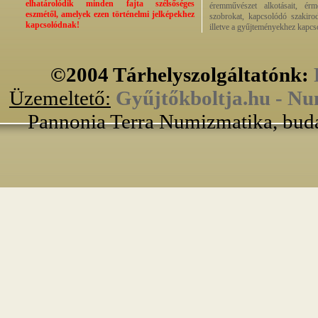
elhatárolódik minden fajta szélsőséges
éremművészet alkotásait, érmek
eszmétől, amelyek ezen történelmi jelképekhez
szobrokat, kapcsolódó szakirod
kapcsolódnak!
illetve a gyűjteményekhez kapcs
©2004 Tárhelyszolgáltatónk:
Üzemeltető:
Gyűjtőkboltja.hu - Nu
Pannonia Terra Numizmatika, buda