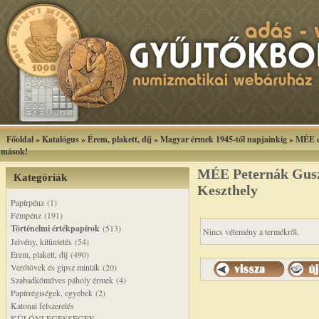
Főoldal
»
Katalógus
»
Érem, plakett, díj
»
Magyar érmek 1945-től napjainkig
»
MÉE e
mások!
MÉE Peternák Gusz
Kategóriák
Keszthely
Papírpénz (1)
Fémpénz (191)
Történelmi értékpapírok
(513)
Nincs vélemény a termékről.
Jelvény, kitüntetés (54)
Érem, plakett, díj (490)
Verőtövek és gipsz minták (20)
Szabadkőműves páholy érmek (4)
Papírrégiségek, egyebek (2)
Katonai felszerelés
KÜLÖNLEGESSÉGEK