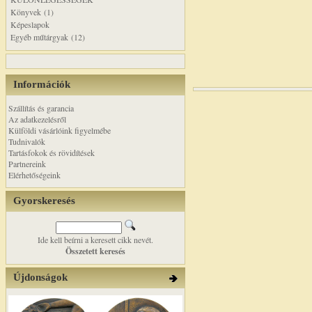
Könyvek (1)
Képeslapok
Egyéb műtárgyak (12)
Információk
Szállítás és garancia
Az adatkezelésről
Külföldi vásárlóink figyelmébe
Tudnivalók
Tartásfokok és rövidítések
Partnereink
Elérhetőségeink
Gyorskeresés
Ide kell beírni a keresett cikk nevét.
Összetett keresés
Újdonságok