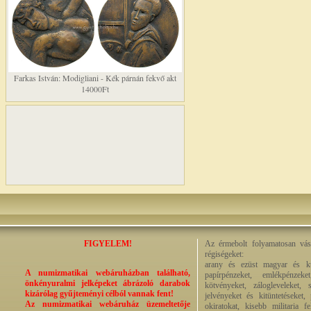
Farkas István: Modigliani - Kék párnán fekvő akt
14000Ft
FIGYELEM!
Az érmebolt folyamatosan vásá
régiségeket:
arany és ezüst magyar és kül
A numizmatikai webáruházban található,
papírpénzeket, emlékpénzek
önkényuralmi jelképeket ábrázoló darabok
kötvényeket, zálogleveleket,
kizárólag gyűjteményi célból vannak fent!
jelvényeket és kitüntetéseket,
Az numizmatikai webáruház üzemeltetője
okiratokat, kisebb militaria f