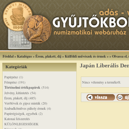
Főoldal
»
Katalógus
»
Érem, plakett, díj
»
Külföldi művészek és érmek
»
»
Olvassa el
Japán Liberális De
Kategóriák
Papírpénz (1)
Fémpénz (191)
Nincs vélemény a termékről.
Történelmi értékpapírok
(514)
Jelvény, kitüntetés (54)
Érem, plakett, díj (485)
Verőtövek és gipsz minták (20)
Szabadkőműves páholy érmek (4)
Papírrégiségek, egyebek (2)
Katonai felszerelés
KÜLÖNLEGESSÉGEK