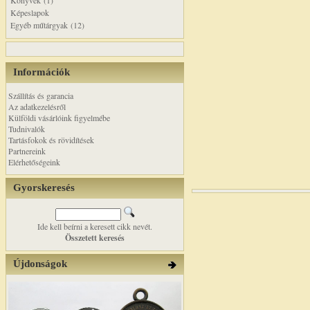
Könyvek (1)
Képeslapok
Egyéb műtárgyak (12)
Információk
Szállítás és garancia
Az adatkezelésről
Külföldi vásárlóink figyelmébe
Tudnivalók
Tartásfokok és rövidítések
Partnereink
Elérhetőségeink
Gyorskeresés
Ide kell beírni a keresett cikk nevét.
Összetett keresés
Újdonságok