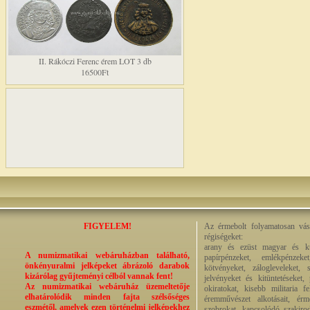
II. Rákóczi Ferenc érem LOT 3 db
16500Ft
FIGYELEM!
Az érmebolt folyamatosan vásá
régiségeket:
arany és ezüst magyar és kül
A numizmatikai webáruházban található,
papírpénzeket, emlékpénzek
önkényuralmi jelképeket ábrázoló darabok
kötvényeket, zálogleveleket,
kizárólag gyűjteményi célból vannak fent!
jelvényeket és kitüntetéseket,
Az numizmatikai webáruház üzemeltetője
okiratokat, kisebb militaria f
elhatárolódik minden fajta szélsőséges
éremművészet alkotásait, érmek
eszmétől, amelyek ezen történelmi jelképekhez
szobrokat, kapcsolódó szakirod