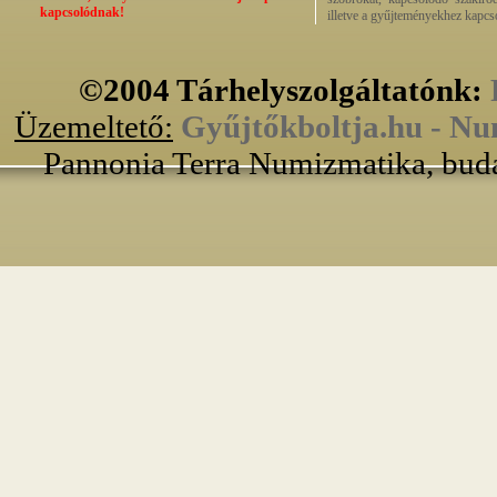
kapcsolódnak!
illetve a gyűjteményekhez kapcs
©2004 Tárhelyszolgáltatónk:
Üzemeltető:
Gyűjtőkboltja.hu - Nu
Pannonia Terra Numizmatika, buda