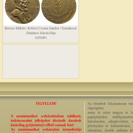
Borsos Miklós: Kőrösi Csoma Sándor / Dunakeszi
Általános Iskola Díja
16500Ft
FIGYELEM!
Az érmebolt folyamatosan vásá
régiségeket:
arany és ezüst magyar és kül
A numizmatikai webáruházban található,
papírpénzeket, emlékpénzek
önkényuralmi jelképeket ábrázoló darabok
kötvényeket, zálogleveleket,
kizárólag gyűjteményi célból vannak fent!
jelvényeket és kitüntetéseket,
Az numizmatikai webáruház üzemeltetője
okiratokat, kisebb militaria f