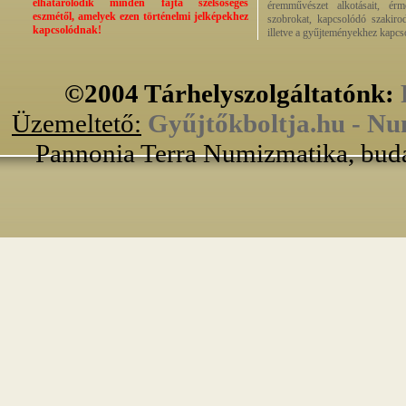
elhatárolódik minden fajta szélsőséges
éremművészet alkotásait, érmek
eszmétől, amelyek ezen történelmi jelképekhez
szobrokat, kapcsolódó szakirod
kapcsolódnak!
illetve a gyűjteményekhez kapcs
©2004 Tárhelyszolgáltatónk:
Üzemeltető:
Gyűjtőkboltja.hu - Nu
Pannonia Terra Numizmatika, buda