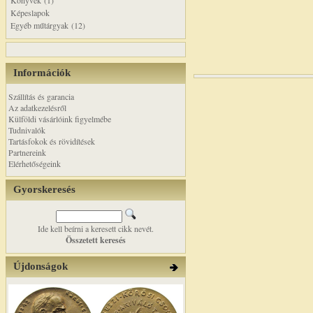
Könyvek (1)
Képeslapok
Egyéb műtárgyak (12)
Információk
Szállítás és garancia
Az adatkezelésről
Külföldi vásárlóink figyelmébe
Tudnivalók
Tartásfokok és rövidítések
Partnereink
Elérhetőségeink
Gyorskeresés
Ide kell beírni a keresett cikk nevét.
Összetett keresés
Újdonságok