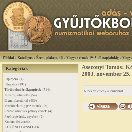
Főoldal
»
Katalógus
»
Érem, plakett, díj
»
Magyar érmek 1945-től napjainkig
»
Magya
Asszonyi Tamás: K
Kategóriák
2003. november 25.
Papírpénz (1)
Fémpénz (191)
Történelmi értékpapírok
(514)
Nincs vélemény a termékről.
Jelvény, kitüntetés (54)
Érem, plakett, díj (486)
Verőtövek és gipsz minták (20)
Szabadkőműves páholy érmek (4)
Papírrégiségek, egyebek (2)
Katonai felszerelés
KÜLÖNLEGESSÉGEK