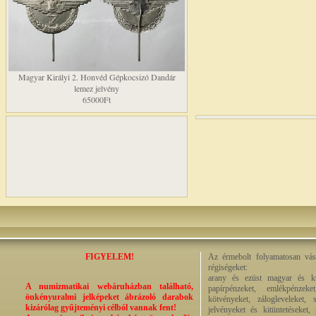
Magyar Királyi 2. Honvéd Gépkocsizó Dandár
lemez jelvény
65000Ft
FIGYELEM!
Az érmebolt folyamatosan vásá
régiségeket:
arany és ezüst magyar és kül
A numizmatikai webáruházban található,
papírpénzeket, emlékpénzek
önkényuralmi jelképeket ábrázoló darabok
kötvényeket, zálogleveleket,
kizárólag gyűjteményi célból vannak fent!
jelvényeket és kitüntetéseket,