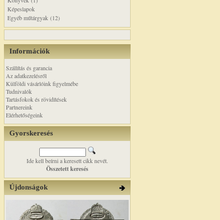
Könyvek (1)
Képeslapok
Egyéb műtárgyak (12)
Információk
Szállítás és garancia
Az adatkezelésről
Külföldi vásárlóink figyelmébe
Tudnivalók
Tartásfokok és rövidítések
Partnereink
Elérhetőségeink
Gyorskeresés
Ide kell beírni a keresett cikk nevét.
Összetett keresés
Újdonságok