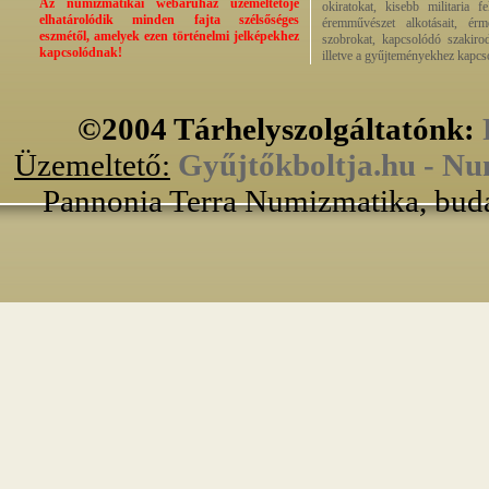
Az numizmatikai webáruház üzemeltetője
okiratokat, kisebb militaria f
elhatárolódik minden fajta szélsőséges
éremművészet alkotásait, érmek
eszmétől, amelyek ezen történelmi jelképekhez
szobrokat, kapcsolódó szakirod
kapcsolódnak!
illetve a gyűjteményekhez kapcs
©2004 Tárhelyszolgáltatónk:
Üzemeltető:
Gyűjtőkboltja.hu - Nu
Pannonia Terra Numizmatika, buda