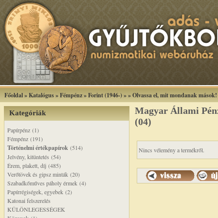
Főoldal
»
Katalógus
»
Fémpénz
»
Forint (1946-)
»
»
Olvassa el, mit mondanak mások!
Magyar Állami Pénzv
Kategóriák
(04)
Papírpénz (1)
Fémpénz (191)
Történelmi értékpapírok
(514)
Nincs vélemény a termékről.
Jelvény, kitüntetés (54)
Érem, plakett, díj (485)
Verőtövek és gipsz minták (20)
Szabadkőműves páholy érmek (4)
Papírrégiségek, egyebek (2)
Katonai felszerelés
KÜLÖNLEGESSÉGEK