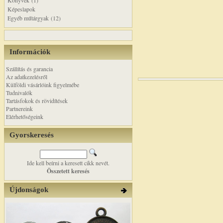
Könyvek (1)
Képeslapok
Egyéb műtárgyak (12)
Információk
Szállítás és garancia
Az adatkezelésről
Külföldi vásárlóink figyelmébe
Tudnivalók
Tartásfokok és rövidítések
Partnereink
Elérhetőségeink
Gyorskeresés
Ide kell beírni a keresett cikk nevét.
Összetett keresés
Újdonságok