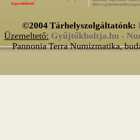
kapcsolódnak!
illetve a gyűjteményekhez kapcs
©2004 Tárhelyszolgáltatónk:
Üzemeltető:
Gyűjtőkboltja.hu - Nu
Pannonia Terra Numizmatika, buda