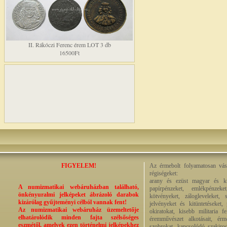
II. Rákóczi Ferenc érem LOT 3 db
16500Ft
FIGYELEM!
Az érmebolt folyamatosan vásá
régiségeket:
arany és ezüst magyar és kül
A numizmatikai webáruházban található,
papírpénzeket, emlékpénzek
önkényuralmi jelképeket ábrázoló darabok
kötvényeket, zálogleveleket,
kizárólag gyűjteményi célból vannak fent!
jelvényeket és kitüntetéseket,
Az numizmatikai webáruház üzemeltetője
okiratokat, kisebb militaria f
elhatárolódik minden fajta szélsőséges
éremművészet alkotásait, érmek
eszmétől, amelyek ezen történelmi jelképekhez
szobrokat, kapcsolódó szakirod