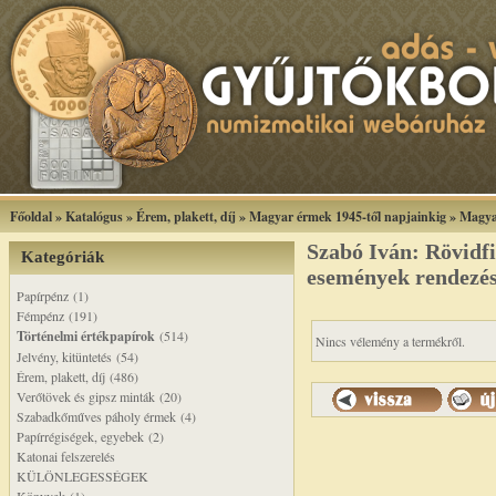
Főoldal
»
Katalógus
»
Érem, plakett, díj
»
Magyar érmek 1945-től napjainkig
»
Magya
Szabó Iván: Rövidfi
Kategóriák
események rendezés
Papírpénz (1)
Fémpénz (191)
Történelmi értékpapírok
(514)
Nincs vélemény a termékről.
Jelvény, kitüntetés (54)
Érem, plakett, díj (486)
Verőtövek és gipsz minták (20)
Szabadkőműves páholy érmek (4)
Papírrégiségek, egyebek (2)
Katonai felszerelés
KÜLÖNLEGESSÉGEK