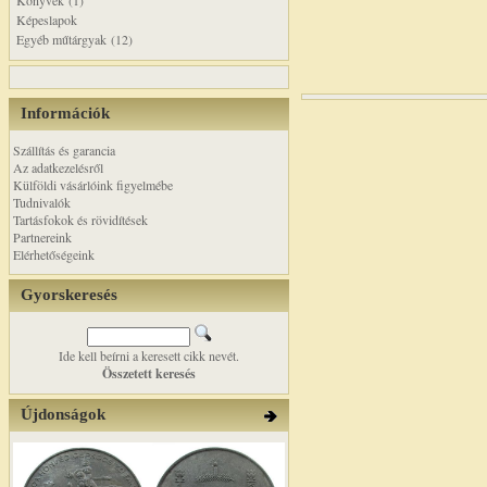
Könyvek (1)
Képeslapok
Egyéb műtárgyak (12)
Információk
Szállítás és garancia
Az adatkezelésről
Külföldi vásárlóink figyelmébe
Tudnivalók
Tartásfokok és rövidítések
Partnereink
Elérhetőségeink
Gyorskeresés
Ide kell beírni a keresett cikk nevét.
Összetett keresés
Újdonságok