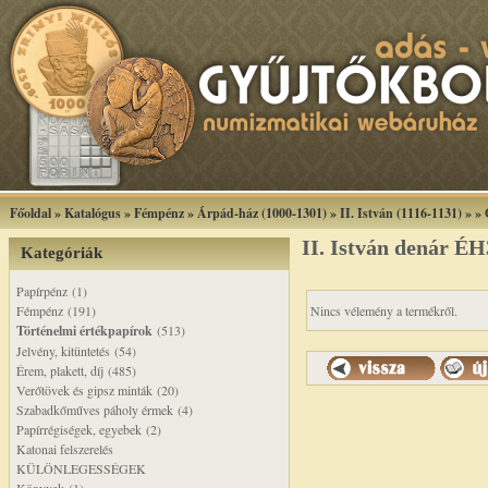
Főoldal
»
Katalógus
»
Fémpénz
»
Árpád-ház (1000-1301)
»
II. István (1116-1131)
»
»
II. István denár É
Kategóriák
Papírpénz (1)
Fémpénz (191)
Nincs vélemény a termékről.
Történelmi értékpapírok
(513)
Jelvény, kitüntetés (54)
Érem, plakett, díj (485)
Verőtövek és gipsz minták (20)
Szabadkőműves páholy érmek (4)
Papírrégiségek, egyebek (2)
Katonai felszerelés
KÜLÖNLEGESSÉGEK