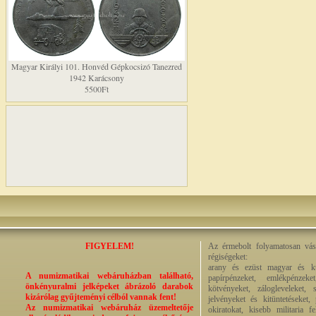
Magyar Királyi 101. Honvéd Gépkocsizó Tanezred
1942 Karácsony
5500Ft
FIGYELEM!
Az érmebolt folyamatosan vásá
régiségeket:
arany és ezüst magyar és kül
A numizmatikai webáruházban található,
papírpénzeket, emlékpénzek
önkényuralmi jelképeket ábrázoló darabok
kötvényeket, zálogleveleket,
kizárólag gyűjteményi célból vannak fent!
jelvényeket és kitüntetéseket,
Az numizmatikai webáruház üzemeltetője
okiratokat, kisebb militaria f