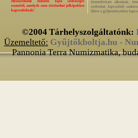
elhatárolódik minden fajta szélsőséges
éremművészet alkotásait, érmek
eszmétől, amelyek ezen történelmi jelképekhez
szobrokat, kapcsolódó szakirod
kapcsolódnak!
illetve a gyűjteményekhez kapcs
©2004 Tárhelyszolgáltatónk:
Üzemeltető:
Gyűjtőkboltja.hu - Nu
Pannonia Terra Numizmatika, buda