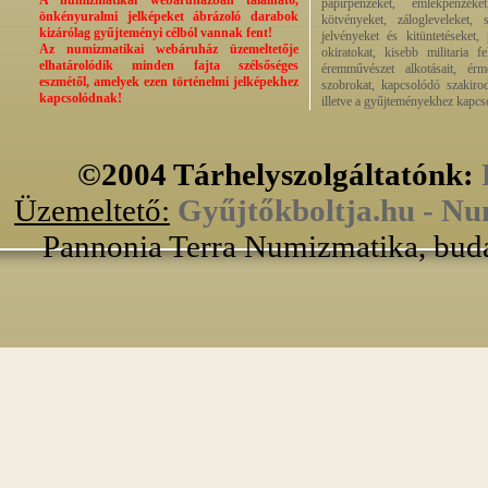
A numizmatikai webáruházban található,
papírpénzeket, emlékpénzek
önkényuralmi jelképeket ábrázoló darabok
kötvényeket, zálogleveleket,
kizárólag gyűjteményi célból vannak fent!
jelvényeket és kitüntetéseket,
Az numizmatikai webáruház üzemeltetője
okiratokat, kisebb militaria f
elhatárolódik minden fajta szélsőséges
éremművészet alkotásait, érmek
eszmétől, amelyek ezen történelmi jelképekhez
szobrokat, kapcsolódó szakirod
kapcsolódnak!
illetve a gyűjteményekhez kapcs
©2004 Tárhelyszolgáltatónk:
Üzemeltető:
Gyűjtőkboltja.hu - Nu
Pannonia Terra Numizmatika, buda