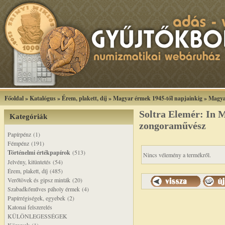
Főoldal
»
Katalógus
»
Érem, plakett, díj
»
Magyar érmek 1945-től napjainkig
»
Magya
Soltra Elemér: In
Kategóriák
zongoraművész
Papírpénz (1)
Fémpénz (191)
Történelmi értékpapírok
(513)
Nincs vélemény a termékről.
Jelvény, kitüntetés (54)
Érem, plakett, díj (485)
Verőtövek és gipsz minták (20)
Szabadkőműves páholy érmek (4)
Papírrégiségek, egyebek (2)
Katonai felszerelés
KÜLÖNLEGESSÉGEK