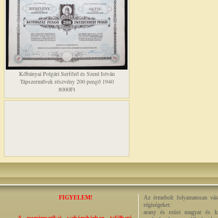
Kőbányai Polgári Serfőző és Szent István
Tápszerművek részvény 200 pengő 1940
8000Ft
FIGYELEM!
Az érmebolt folyamatosan vásá
régiségeket:
arany és ezüst magyar és kül