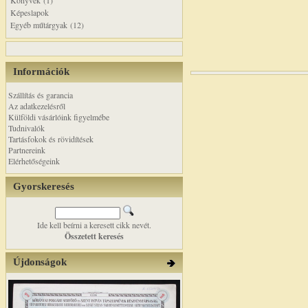
Könyvek (1)
Képeslapok
Egyéb műtárgyak (12)
Információk
Szállítás és garancia
Az adatkezelésről
Külföldi vásárlóink figyelmébe
Tudnivalók
Tartásfokok és rövidítések
Partnereink
Elérhetőségeink
Gyorskeresés
Ide kell beírni a keresett cikk nevét.
Összetett keresés
Újdonságok