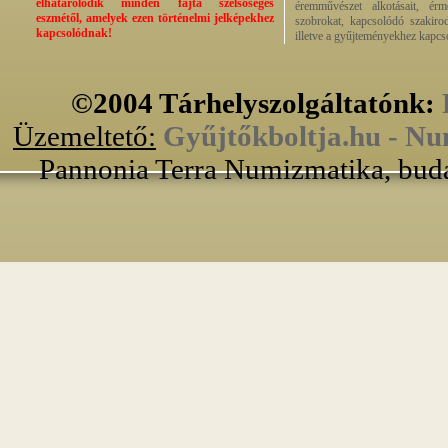
elhatárolódik minden fajta szélsőséges
éremművészet alkotásait, érmek
eszmétől, amelyek ezen történelmi jelképekhez
szobrokat, kapcsolódó szakirod
kapcsolódnak!
illetve a gyűjteményekhez kapcs
©2004 Tárhelyszolgáltatónk:
Üzemeltető:
Gyűjtőkboltja.hu - Nu
Pannonia Terra Numizmatika, buda