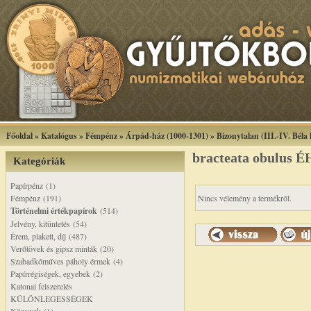
Főoldal
»
Katalógus
»
Fémpénz
»
Árpád-ház (1000-1301)
»
Bizonytalan (III.-IV. Béla
bracteata obulus 
Kategóriák
Papírpénz (1)
Fémpénz (191)
Nincs vélemény a termékről.
Történelmi értékpapírok
(514)
Jelvény, kitüntetés (54)
Érem, plakett, díj (487)
Verőtövek és gipsz minták (20)
Szabadkőműves páholy érmek (4)
Papírrégiségek, egyebek (2)
Katonai felszerelés
KÜLÖNLEGESSÉGEK