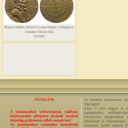
Borsos Miklós: Kőrösi Csoma Sándor / Dunakeszi
Általános Iskola Díja
16500Ft
FIGYELEM!
Az érmebolt folyamatosan vásá
régiségeket:
arany és ezüst magyar és kül
A numizmatikai webáruházban található,
papírpénzeket, emlékpénzek
önkényuralmi jelképeket ábrázoló darabok
kötvényeket, zálogleveleket,
kizárólag gyűjteményi célból vannak fent!
jelvényeket és kitüntetéseket,
Az numizmatikai webáruház üzemeltetője
okiratokat, kisebb militaria f