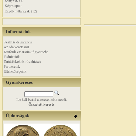
Könyvek (1)
Képeslapok
Egyéb műtárgyak (12)
Információk
Szállítás és garancia
Az adatkezelésről
Külföldi vásárlóink figyelmébe
Tudnivalók
Tartásfokok és rövidítések
Partnereink
Elérhetőségeink
Gyorskeresés
Ide kell beírni a keresett cikk nevét.
Összetett keresés
Újdonságok