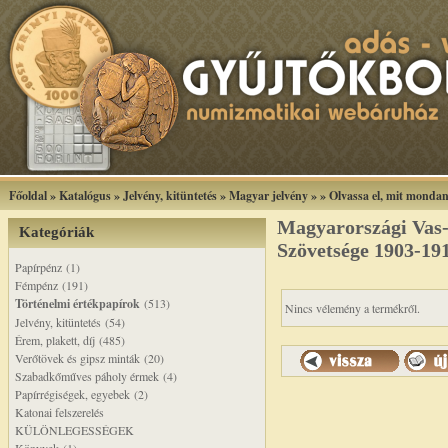
Főoldal
»
Katalógus
»
Jelvény, kitüntetés
»
Magyar jelvény
»
»
Olvassa el, mit monda
Magyarországi Vas
Kategóriák
Szövetsége 1903-191
Papírpénz (1)
Fémpénz (191)
Történelmi értékpapírok
(513)
Nincs vélemény a termékről.
Jelvény, kitüntetés (54)
Érem, plakett, díj (485)
Verőtövek és gipsz minták (20)
Szabadkőműves páholy érmek (4)
Papírrégiségek, egyebek (2)
Katonai felszerelés
KÜLÖNLEGESSÉGEK