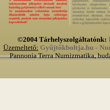
A numizmatikai webáruházban található,
papírpénzeket, emlékpénzek
önkényuralmi jelképeket ábrázoló darabok
kötvényeket, zálogleveleket,
kizárólag gyűjteményi célból vannak fent!
jelvényeket és kitüntetéseket,
Az numizmatikai webáruház üzemeltetője
okiratokat, kisebb militaria f
elhatárolódik minden fajta szélsőséges
éremművészet alkotásait, érmek
eszmétől, amelyek ezen történelmi jelképekhez
szobrokat, kapcsolódó szakirod
kapcsolódnak!
illetve a gyűjteményekhez kapcs
©2004 Tárhelyszolgáltatónk:
Üzemeltető:
Gyűjtőkboltja.hu - Nu
Pannonia Terra Numizmatika, buda