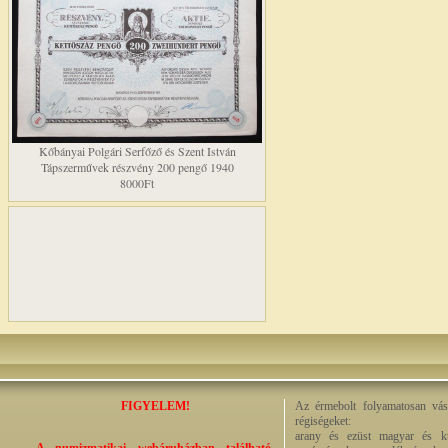
Kőbányai Polgári Serfőző és Szent István
Tápszerművek részvény 200 pengő 1940
8000Ft
FIGYELEM!
Az érmebolt folyamatosan vásá
régiségeket:
arany és ezüst magyar és kül