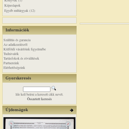
Könyvek (1)
Képeslapok
Egyéb műtárgyak (12)
Információk
Szállítás és garancia
Az adatkezelésről
Külföldi vásárlóink figyelmébe
Tudnivalók
Tartásfokok és rövidítések
Partnereink
Elérhetőségeink
Gyorskeresés
Ide kell beírni a keresett cikk nevét.
Összetett keresés
Újdonságok