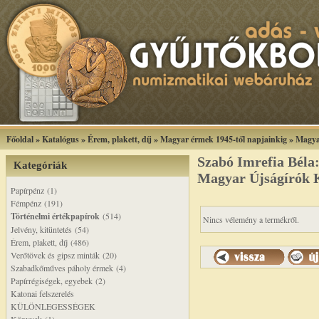
Főoldal
»
Katalógus
»
Érem, plakett, díj
»
Magyar érmek 1945-től napjainkig
»
Magya
Szabó Imrefia Béla
Kategóriák
Magyar Újságírók K
Papírpénz (1)
Fémpénz (191)
Történelmi értékpapírok
(514)
Nincs vélemény a termékről.
Jelvény, kitüntetés (54)
Érem, plakett, díj (486)
Verőtövek és gipsz minták (20)
Szabadkőműves páholy érmek (4)
Papírrégiségek, egyebek (2)
Katonai felszerelés
KÜLÖNLEGESSÉGEK