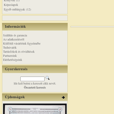
Könyvek (1)
Képeslapok
Egyéb műtárgyak (12)
Információk
Szállítás és garancia
Az adatkezelésről
Külföldi vásárlóink figyelmébe
Tudnivalók
Tartásfokok és rövidítések
Partnereink
Elérhetőségeink
Gyorskeresés
Ide kell beírni a keresett cikk nevét.
Összetett keresés
Újdonságok