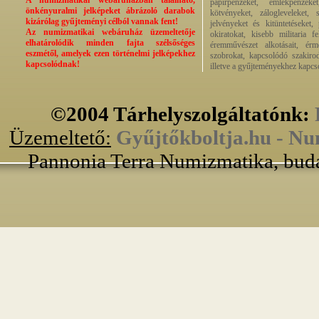
A numizmatikai webáruházban található,
papírpénzeket, emlékpénzek
önkényuralmi jelképeket ábrázoló darabok
kötvényeket, zálogleveleket,
kizárólag gyűjteményi célból vannak fent!
jelvényeket és kitüntetéseket,
Az numizmatikai webáruház üzemeltetője
okiratokat, kisebb militaria f
elhatárolódik minden fajta szélsőséges
éremművészet alkotásait, érmek
eszmétől, amelyek ezen történelmi jelképekhez
szobrokat, kapcsolódó szakirod
kapcsolódnak!
illetve a gyűjteményekhez kapcs
©2004 Tárhelyszolgáltatónk:
Üzemeltető:
Gyűjtőkboltja.hu - Nu
Pannonia Terra Numizmatika, buda