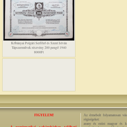
Kőbányai Polgári Serfőző és Szent István
Tápszerművek részvény 200 pengő 1940
8000Ft
FIGYELEM!
Az érmebolt folyamatosan vásá
régiségeket:
arany és ezüst magyar és kül