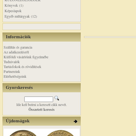
Könyvek (1)
Képeslapok
Egyéb műtárgyak (12)
Információk
Szállítás és garancia
Az adatkezelésről
Külföldi vásárlóink figyelmébe
Tudnivalók
Tartásfokok és rövidítések
Partnereink
Elérhetőségeink
Gyorskeresés
Ide kell beírni a keresett cikk nevét.
Összetett keresés
Újdonságok