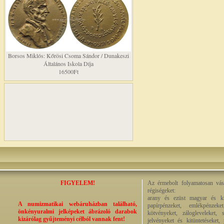
Borsos Miklós: Kőrösi Csoma Sándor / Dunakeszi
Általános Iskola Díja
16500Ft
FIGYELEM!
Az érmebolt folyamatosan vásá
régiségeket:
arany és ezüst magyar és kül
A numizmatikai webáruházban található,
papírpénzeket, emlékpénzek
önkényuralmi jelképeket ábrázoló darabok
kötvényeket, zálogleveleket,
kizárólag gyűjteményi célból vannak fent!
jelvényeket és kitüntetéseket,