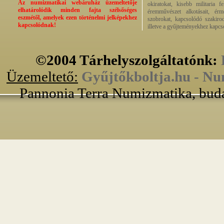
Az numizmatikai webáruház üzemeltetője
okiratokat, kisebb militaria f
elhatárolódik minden fajta szélsőséges
éremművészet alkotásait, érmek
eszmétől, amelyek ezen történelmi jelképekhez
szobrokat, kapcsolódó szakirod
kapcsolódnak!
illetve a gyűjteményekhez kapcs
©2004 Tárhelyszolgáltatónk:
Üzemeltető:
Gyűjtőkboltja.hu - Nu
Pannonia Terra Numizmatika, buda