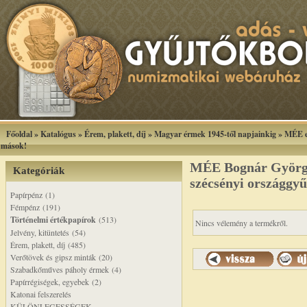
Főoldal
»
Katalógus
»
Érem, plakett, díj
»
Magyar érmek 1945-től napjainkig
»
MÉE e
mások!
MÉE Bognár György:
Kategóriák
szécsényi országgyű
Papírpénz (1)
Fémpénz (191)
Történelmi értékpapírok
(513)
Nincs vélemény a termékről.
Jelvény, kitüntetés (54)
Érem, plakett, díj (485)
Verőtövek és gipsz minták (20)
Szabadkőműves páholy érmek (4)
Papírrégiségek, egyebek (2)
Katonai felszerelés
KÜLÖNLEGESSÉGEK