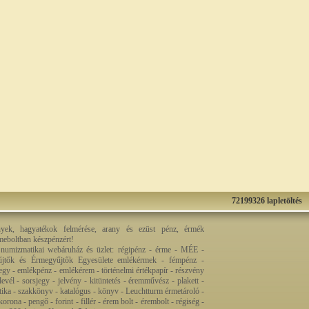
72199326 lapletöltés
nyek, hagyatékok felmérése, arany és ezüst pénz, érmék
rmeboltban készpénzért!
 numizmatikai webáruház és üzlet: régipénz - érme - MÉE -
jtők és Érmegyűjtők Egyesülete emlékérmek - fémpénz -
egy - emlékpénz - emlékérem - történelmi értékpapír - részvény
levél - sorsjegy - jelvény - kitüntetés - éremművész - plakett -
ztika - szakkönyv - katalógus - könyv - Leuchtturm érmetároló -
orona - pengő - forint - fillér - érem bolt - érembolt - régiség -