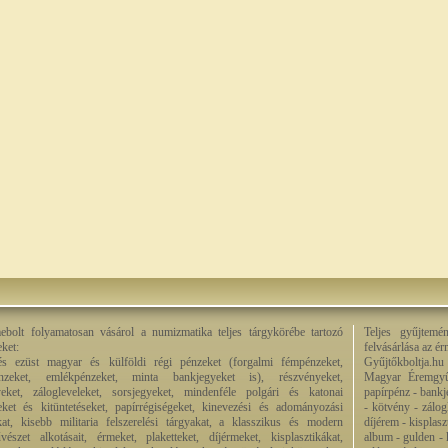
bolt folyamatosan vásárol a numizmatika teljes tárgykörébe tartozó
Teljes gyűjtemé
eket:
felvásárlása az é
és ezüst magyar és külföldi régi pénzeket (forgalmi fémpénzeket,
Gyűjtőkboltja.hu
énzeket, emlékpénzeket, minta bankjegyeket is), részvényeket,
Magyar Éremgyű
eket, zálogleveleket, sorsjegyeket, mindenféle polgári és katonai
papírpénz - bankj
eket és kitüntetéseket, papírrégiségeket, kinevezési és adományozási
- kötvény - zálog
kat, kisebb militaria felszerelési tárgyakat, a klasszikus és modern
díjérem - kisplas
észet alkotásait, érmeket, plaketteket, díjérmeket, kisplasztikákat,
album - gulden - k