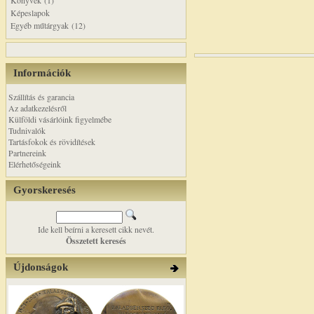
Könyvek (1)
Képeslapok
Egyéb műtárgyak (12)
Információk
Szállítás és garancia
Az adatkezelésről
Külföldi vásárlóink figyelmébe
Tudnivalók
Tartásfokok és rövidítések
Partnereink
Elérhetőségeink
Gyorskeresés
Ide kell beírni a keresett cikk nevét.
Összetett keresés
Újdonságok