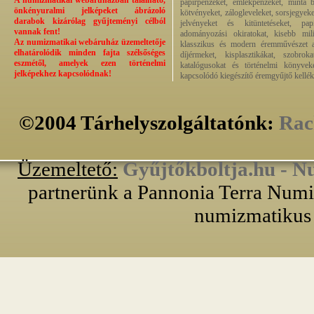
A numizmatikai webáruházban található,
papírpénzeket, emlékpénzeket, minta b
önkényuralmi jelképeket ábrázoló
kötvényeket, zálogleveleket, sorsjegyeke
darabok kizárólag gyűjteményi célból
jelvényeket és kitüntetéseket, pap
vannak fent!
adományozási okiratokat, kisebb milit
Az numizmatikai webáruház üzemeltetője
klasszikus és modern éremművészet alk
elhatárolódik minden fajta szélsőséges
díjérmeket, kisplasztikákat, szobrok
eszmétől, amelyek ezen történelmi
katalógusokat és történelmi könyvek
jelképekhez kapcsolódnak!
kapcsolódó kiegészítő éremgyűjtő kellék
©2004 Tárhelyszolgáltatónk:
Rac
Üzemeltető:
Gyűjtőkboltja.hu - N
partnerünk a Pannonia Terra Numiz
numizmatikus 