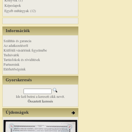
Könyvek (1)
Képeslapok
Egyéb műtárgyak (12)
Információk
Szállítás és garancia
Az adatkezelésről
Külföldi vásárlóink figyelmébe
Tudnivalók
Tartásfokok és rövidítések
Partnereink
Elérhetőségeink
Gyorskeresés
Ide kell beírni a keresett cikk nevét.
Összetett keresés
Újdonságok