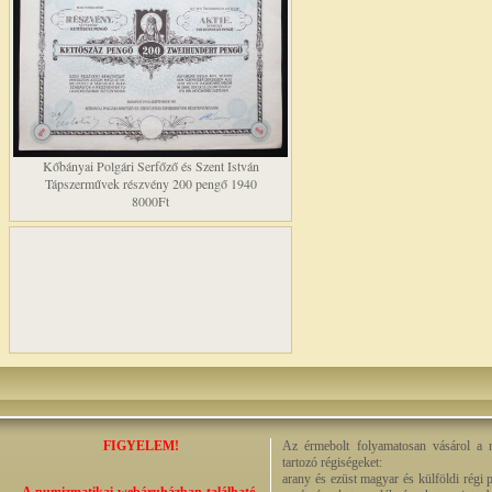
Kőbányai Polgári Serfőző és Szent István
Tápszerművek részvény 200 pengő 1940
8000Ft
FIGYELEM!
Az érmebolt folyamatosan vásárol a n
tartozó régiségeket:
arany és ezüst magyar és külföldi régi 