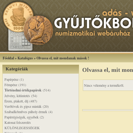
Főoldal
»
Katalógus
»
Olvassa el, mit mondanak mások !
Kategóriák
Olvassa el, mit mo
Papírpénz (1)
Fémpénz (191)
Nincs vélemény a termékről.
Történelmi értékpapírok
(514)
Jelvény, kitüntetés (54)
Érem, plakett, díj (487)
Verőtövek és gipsz minták (20)
Szabadkőműves páholy érmek (4)
Papírrégiségek, egyebek (2)
Katonai felszerelés
KÜLÖNLEGESSÉGEK