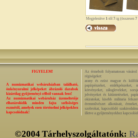
Megjelenítve
1
-től
7
-ig (összesen
7
FIGYELEM!
Az érmebolt folyamatosan vásárol 
régiségeket:
arany és ezüst magyar és külföld
A numizmatikai webáruházban található,
papírpénzeket, emlékpénzeket, 
önkényuralmi jelképeket ábrázoló darabok
kötvényeket, zálogleveleket, sors
kizárólag gyűjteményi célból vannak fent!
jelvényeket és kitüntetéseket, pap
Az numizmatikai webáruház üzemeltetője
okiratokat, kisebb militaria felsz
elhatárolódik minden fajta szélsőséges
éremművészet alkotásait, érmeket, 
eszmétől, amelyek ezen történelmi jelképekhez
szobrokat, kapcsolódó szakirodalma
kapcsolódnak!
illetve a gyűjteményekhez kapcsolód
©2004 Tárhelyszolgáltatónk:
Ra