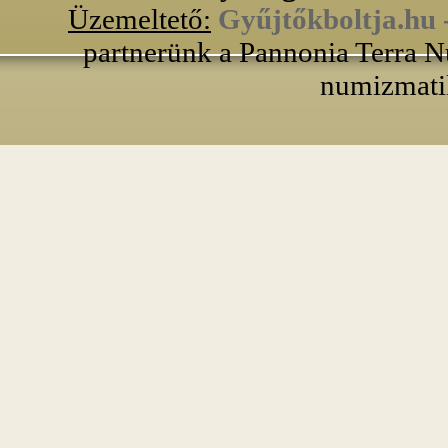
Üzemeltető:
Gyűjtőkboltja.hu 
partnerünk a Pannonia Terra N
numizmati