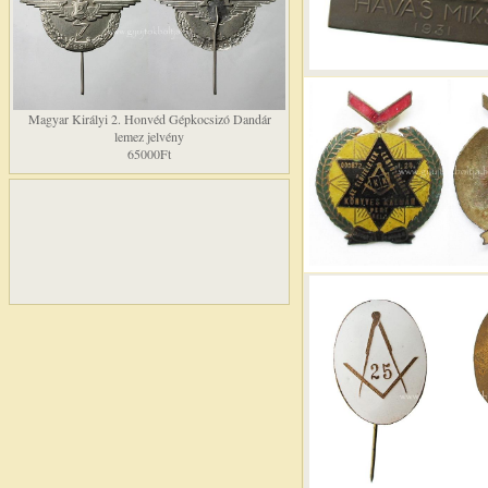
Magyar Királyi 2. Honvéd Gépkocsizó Dandár
lemez jelvény
65000Ft