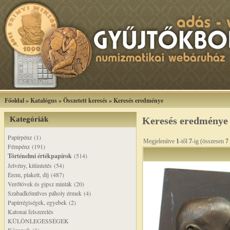
Főoldal
»
Katalógus
»
Összetett keresés
»
Keresés eredménye
Kategóriák
Keresés eredménye
Papírpénz (1)
Megjelenítve
1
-től
7
-ig (összesen
7
Fémpénz (191)
Történelmi értékpapírok
(514)
Jelvény, kitüntetés (54)
Érem, plakett, díj (487)
Verőtövek és gipsz minták (20)
Szabadkőműves páholy érmek (4)
Papírrégiségek, egyebek (2)
Katonai felszerelés
KÜLÖNLEGESSÉGEK