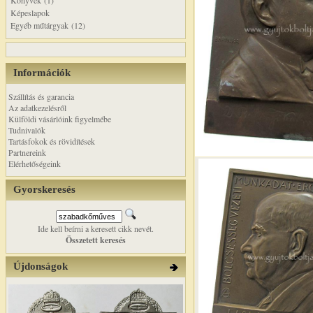
Könyvek (1)
Képeslapok
Egyéb műtárgyak (12)
Információk
Szállítás és garancia
Az adatkezelésről
Külföldi vásárlóink figyelmébe
Tudnivalók
Tartásfokok és rövidítések
Partnereink
Elérhetőségeink
Gyorskeresés
Ide kell beírni a keresett cikk nevét.
Összetett keresés
Újdonságok