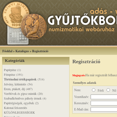
Főoldal
»
Katalógus
»
Regisztráció
Kategóriák
Regisztráció
Papírpénz (1)
Fémpénz (191)
Ha már regisztrált felhas
Megjegyzés:
Történelmi értékpapírok
(514)
Személyes adatok
Jelvény, kitüntetés (54)
Érem, plakett, díj (487)
Nem:
Férfi
Nő
Verőtövek és gipsz minták (20)
Vezetéknév:
Szabadkőműves páholy érmek (4)
Papírrégiségek, egyebek (2)
Keresztnév:
Katonai felszerelés
E-Mail cím:
KÜLÖNLEGESSÉGEK