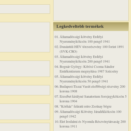
Legkedveltebb termékek
01.
Államadóssági kötvény Erdélyi
Nyereménykölcsön 100 pengő 1941
02.
Dunántúli HÉV törzsrészvény 100 forint 1891
(SVK-CRO)
03.
Államadóssági kötvény Erdélyi
Nyereménykölcsön 200 pengő 1941
04.
Bognár György: Kőrösi Csoma Sándor
Emlékmúzeum megnyitása 1987 Szécsény
05.
Államadóssági kötvény Erdélyi
Nyereménykölcsön 50 pengő 1941
06.
Budapest-Tiszai Vasút elsőbbségi részvény 200
korona 1908
07.
Erzsébet királyné Sanatorium Sorsjegykölcsön 5
korona 1904
08.
"Kórház" feliratú retro Zsolnay bögre
09.
Államadóssági Kötvény Járadékkölcsön 100
pengő 1942
10.
Élet Irodalmi és Nyomda Részvénytársaság 200
korona 1911