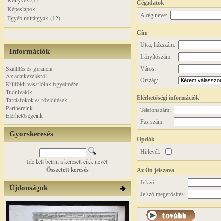
Könyvek (1)
Cégadatok
Képeslapok
A cég neve:
Egyéb műtárgyak (12)
Cím
Utca, házszám:
Információk
Irányítószám:
Szállítás és garancia
Város:
Az adatkezelésről
Ország:
Külföldi vásárlóink figyelmébe
Tudnivalók
Elérhetőségi információk
Tartásfokok és rövidítések
Partnereink
Telefonszám:
Elérhetőségeink
Fax szám:
Gyorskeresés
Opciók
Hírlevél:
Ide kell beírni a keresett cikk nevét.
Összetett keresés
Az Ön jelszava
Jelszó:
Újdonságok
Jelszó megerősítés: