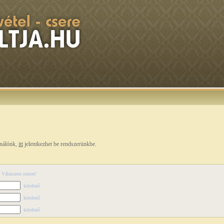
ználónk,
itt
jelentkezhet be rendszerünkbe.
Válasszon nemet!
kötelező
kötelező
kötelező