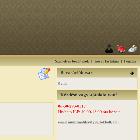
Személyes beállítások
|
Kosár tartalma
|
Pénztár
Bevásárlókosár
0 cikk
Kérdése vagy ajánlata van?
06-30-293-0517
Hívható H-P: 10.00-18.00 óra között
email:numizmatika@gyujtokboltja.hu