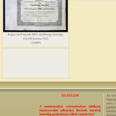
Kaposvár-Fonyódi HÉV elsőbbségi részvény
10x200 korona 1922
12000Ft
FIGYELEM!
Az érme
régiség
arany 
A numizmatikai webáruházban található,
papírp
önkényuralmi jelképeket ábrázoló darabok
kötvény
kizárólag gyűjteményi célból vannak fent!
jelvény