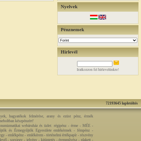
Nyelvek
Pénznemek
Hírlevél
Iratkozzon fel hírlevelünkre!
72193645 lapletöltés
nyek, hagyatékok felmérése, arany és ezüst pénz, érmék
rmeboltban készpénzért!
 numizmatikai webáruház és üzlet: régipénz - érme - MÉE -
jtők és Érmegyűjtők Egyesülete emlékérmek - fémpénz -
egy - emlékpénz - emlékérem - történelmi értékpapír - részvény
levél - sorsjegy - jelvény - kitüntetés - éremművész - plakett -