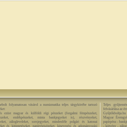
bolt folyamatosan vásárol a numizmatika teljes tárgykörébe tartozó
Teljes gyűjtemé
eket:
felvásárlása az é
és ezüst magyar és külföldi régi pénzeket (forgalmi fémpénzeket,
Gyűjtőkboltja.hu
énzeket, emlékpénzeket, minta bankjegyeket is), részvényeket,
Magyar Éremgyű
eket, zálogleveleket, sorsjegyeket, mindenféle polgári és katonai
papírpénz - bankj
eket és kitüntetéseket, papírrégiségeket, kinevezési és adományozási
- kötvény - zálog