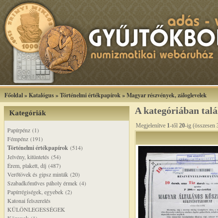
Főoldal
»
Katalógus
»
Történelmi értékpapírok
»
Magyar részvények, záloglevelek
A kategóriában tal
Kategóriák
Megjelenítve
1
-től
20
-ig (összesen
Papírpénz (1)
Fémpénz (191)
Történelmi értékpapírok
(514)
Jelvény, kitüntetés (54)
Érem, plakett, díj (487)
Verőtövek és gipsz minták (20)
Szabadkőműves páholy érmek (4)
Papírrégiségek, egyebek (2)
Katonai felszerelés
KÜLÖNLEGESSÉGEK