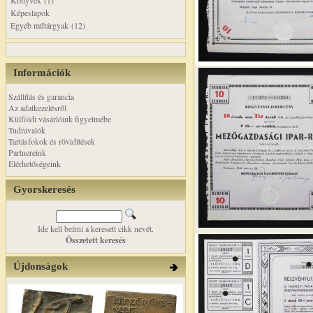
Könyvek (1)
Képeslapok
Egyéb műtárgyak (12)
Információk
Szállítás és garancia
Az adatkezelésről
Külföldi vásárlóink figyelmébe
Tudnivalók
Tartásfokok és rövidítések
Partnereink
Elérhetőségeink
Gyorskeresés
Ide kell beírni a keresett cikk nevét.
Összetett keresés
Újdonságok