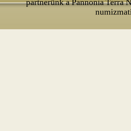
partnerünk a Pannonia Terra N
numizmati