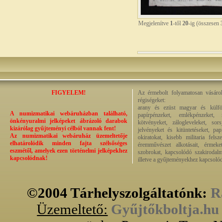
Megjelenítve
1
-től
20
-ig (összesen
FIGYELEM!
Az érmebolt folyamatosan vásárol
régiségeket:
arany és ezüst magyar és külföl
A numizmatikai webáruházban található,
papírpénzeket, emlékpénzeket,
önkényuralmi jelképeket ábrázoló darabok
kötvényeket, zálogleveleket, sor
kizárólag gyűjteményi célból vannak fent!
jelvényeket és kitüntetéseket, pa
Az numizmatikai webáruház üzemeltetője
okiratokat, kisebb militaria fels
elhatárolódik minden fajta szélsőséges
éremművészet alkotásait, érmeket,
eszmétől, amelyek ezen történelmi jelképekhez
szobrokat, kapcsolódó szakirodalm
kapcsolódnak!
illetve a gyűjteményekhez kapcsolód
©2004 Tárhelyszolgáltatónk:
R
Üzemeltető:
Gyűjtőkboltja.hu