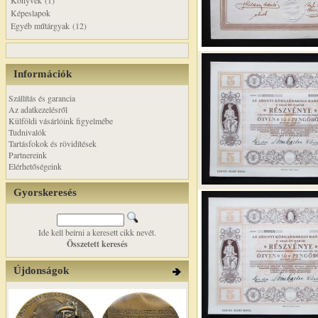
Könyvek (1)
Képeslapok
Egyéb műtárgyak (12)
Információk
Szállítás és garancia
Az adatkezelésről
Külföldi vásárlóink figyelmébe
Tudnivalók
Tartásfokok és rövidítések
Partnereink
Elérhetőségeink
Gyorskeresés
Ide kell beírni a keresett cikk nevét.
Összetett keresés
Újdonságok