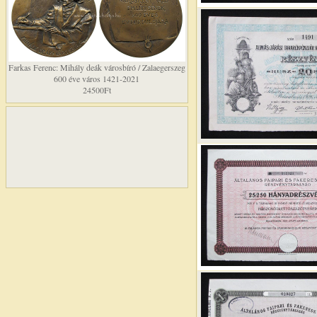
Farkas Ferenc: Mihály deák városbíró / Zalaegerszeg
600 éve város 1421-2021
24500Ft