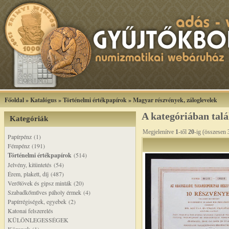
Főoldal
»
Katalógus
»
Történelmi értékpapírok
»
Magyar részvények, záloglevelek
A kategóriában tal
Kategóriák
Megjelenítve
1
-től
20
-ig (összesen
Papírpénz (1)
Fémpénz (191)
Történelmi értékpapírok
(514)
Jelvény, kitüntetés (54)
Érem, plakett, díj (487)
Verőtövek és gipsz minták (20)
Szabadkőműves páholy érmek (4)
Papírrégiségek, egyebek (2)
Katonai felszerelés
KÜLÖNLEGESSÉGEK