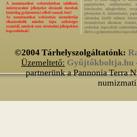
A numizmatikai webáruházban található,
papírpénzeket, emlékpénzeket, 
önkényuralmi jelképeket ábrázoló darabok
kötvényeket, zálogleveleket, sors
kizárólag gyűjteményi célból vannak fent!
jelvényeket és kitüntetéseket, pap
Az numizmatikai webáruház üzemeltetője
okiratokat, kisebb militaria felsz
elhatárolódik minden fajta szélsőséges
éremművészet alkotásait, érmeket, 
eszmétől, amelyek ezen történelmi jelképekhez
szobrokat, kapcsolódó szakirodalma
kapcsolódnak!
illetve a gyűjteményekhez kapcsolód
©2004 Tárhelyszolgáltatónk:
Ra
Üzemeltető:
Gyűjtőkboltja.hu 
partnerünk a Pannonia Terra N
numizmati