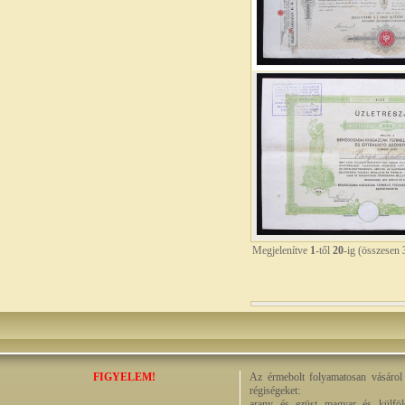
Megjelenítve
1
-től
20
-ig (összesen
FIGYELEM!
Az érmebolt folyamatosan vásárol 
régiségeket:
arany és ezüst magyar és külföld