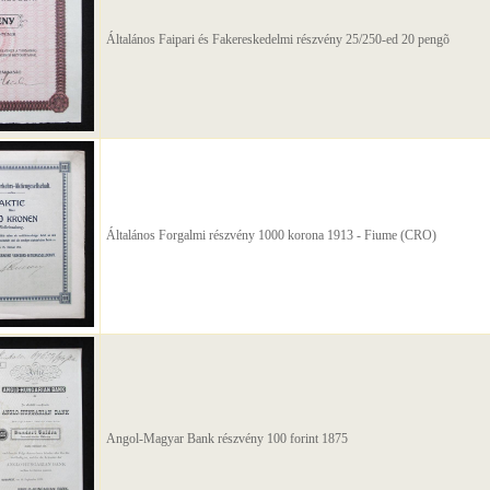
Általános Faipari és Fakereskedelmi részvény 25/250-ed 20 pengõ
Általános Forgalmi részvény 1000 korona 1913 - Fiume (CRO)
Angol-Magyar Bank részvény 100 forint 1875