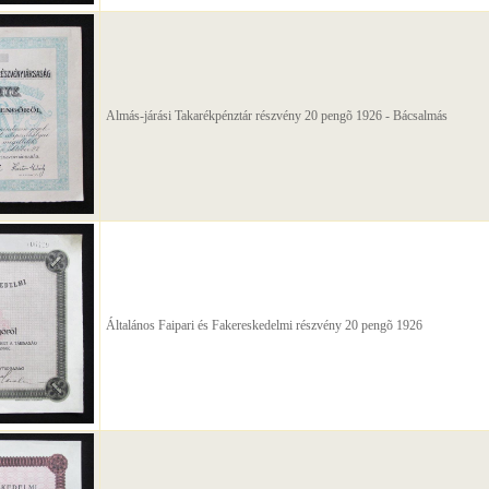
Almás-járási Takarékpénztár részvény 20 pengõ 1926 - Bácsalmás
Általános Faipari és Fakereskedelmi részvény 20 pengõ 1926