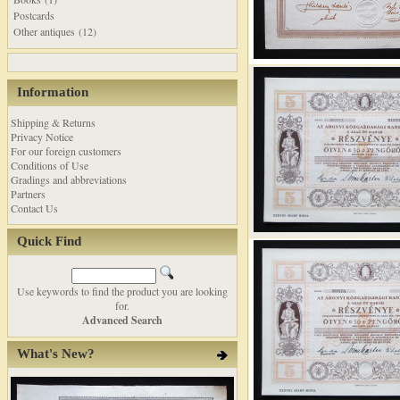
Postcards
Other antiques (12)
Information
Shipping & Returns
Privacy Notice
For our foreign customers
Conditions of Use
Gradings and abbreviations
Partners
Contact Us
Quick Find
Use keywords to find the product you are looking
for.
Advanced Search
What's New?