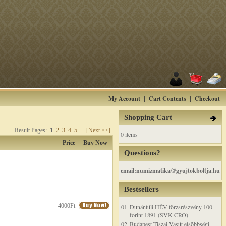
My Account
|
Cart Contents
|
Checkout
Shopping Cart
Result Pages:
1
2
3
4
5
...
[Next >>]
0 items
Price
Buy Now
Questions?
email:numizmatika@gyujtokboltja.hu
Bestsellers
4000Ft
01.
Dunántúli HÉV törzsrészvény 100
forint 1891 (SVK-CRO)
02.
Budapest-Tiszai Vasút elsõbbségi