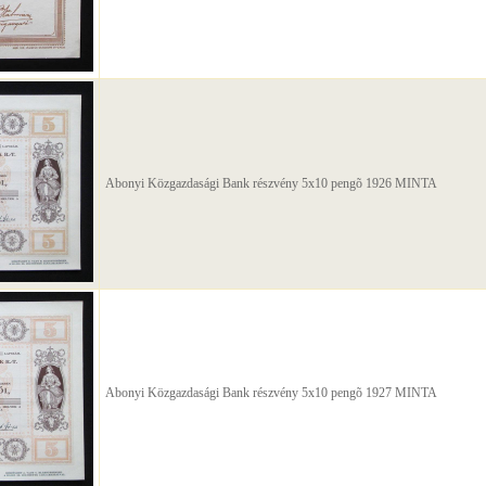
Abonyi Közgazdasági Bank részvény 5x10 pengõ 1926 MINTA
Abonyi Közgazdasági Bank részvény 5x10 pengõ 1927 MINTA