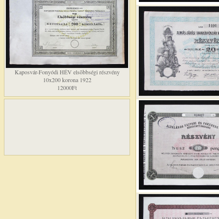
Kaposvár-Fonyódi HÉV elsõbbségi részvény
10x200 korona 1922
12000Ft