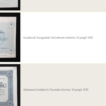
Asztalosok Anyagraktár Szövetkezete üzletrész 10 pengõ 1942
Athenaeum Irodalmi és Nyomdai részvény 10 pengõ 1930