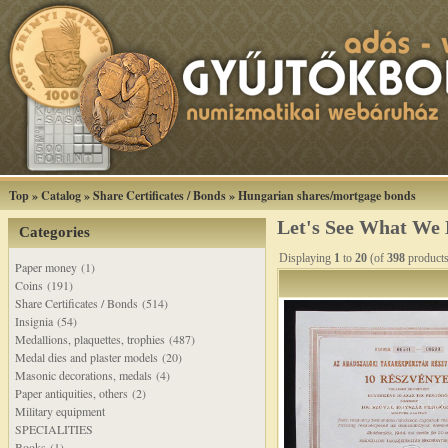
Top
»
Catalog
»
Share Certificates / Bonds
»
Hungarian shares/mortgage bonds
Let's See What We
Categories
Displaying
1
to
20
(of
398
products
Paper money (1)
Coins (191)
Share Certificates / Bonds (514)
Insignia (54)
Medallions, plaquettes, trophies (487)
Medal dies and plaster models (20)
Masonic decorations, medals (4)
Paper antiquities, others (2)
Military equipment
SPECIALITIES
Books (1)