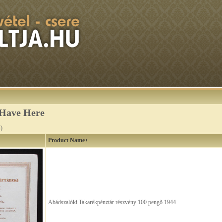
 Have Here
)
Product Name+
Abádszalóki Takarékpénztár részvény 100 pengõ 1944