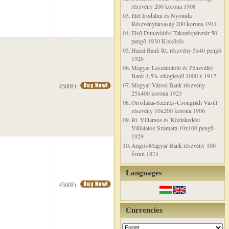
részvény 200 korona 1908
03.
Élet Irodalmi és Nyomda
Részvénytársaság 200 korona 1911
04.
Elsõ Dunavidéki Takarékpénztár 50
pengõ 1930 Kiskõrös
05.
Hazai Bank Rt. részvény 5x40 pengõ
1926
06.
Magyar Leszámitoló és Pénzváltó
Bank 4,5% záloglevél 1000 k 1912
07.
Magyar Városi Bank részvény
4500Ft
25x400 korona 1923
08.
Orosháza-Szentes-Csongrádi Vasút
részvény 10x200 korona 1906
09.
Rt. Villamos és Közlekedési
Vállalatok Számára 10x100 pengõ
1929
10.
Angol-Magyar Bank részvény 100
forint 1875
Languages
4500Ft
Currencies