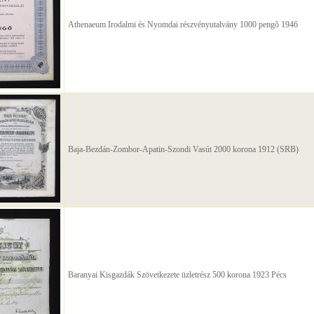
Athenaeum Irodalmi és Nyomdai részvényutalvány 1000 pengõ 1946
Baja-Bezdán-Zombor-Apatin-Szondi Vasút 2000 korona 1912 (SRB)
Baranyai Kisgazdák Szövetkezete üzletrész 500 korona 1923 Pécs