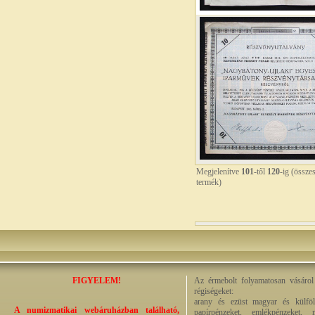
Megjelenítve
101
-től
120
-ig (össze
termék)
FIGYELEM!
Az érmebolt folyamatosan vásárol 
régiségeket:
arany és ezüst magyar és külföl
A numizmatikai webáruházban található,
papírpénzeket, emlékpénzeket, 