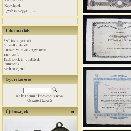
Könyvek (1)
Képeslapok
Egyéb műtárgyak (12)
Információk
Szállítás és garancia
Az adatkezelésről
Külföldi vásárlóink figyelmébe
Tudnivalók
Tartásfokok és rövidítések
Partnereink
Elérhetőségeink
Gyorskeresés
Ide kell beírni a keresett cikk nevét.
Összetett keresés
Újdonságok