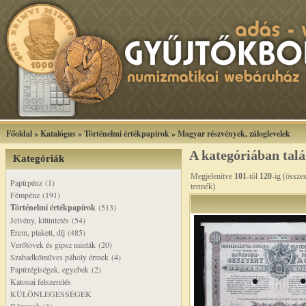
Főoldal
»
Katalógus
»
Történelmi értékpapírok
»
Magyar részvények, záloglevelek
A kategóriában tal
Kategóriák
Megjelenítve
101
-től
120
-ig (össze
Papírpénz (1)
termék)
Fémpénz (191)
Történelmi értékpapírok
(513)
Jelvény, kitüntetés (54)
Érem, plakett, díj (485)
Verőtövek és gipsz minták (20)
Szabadkőműves páholy érmek (4)
Papírrégiségek, egyebek (2)
Katonai felszerelés
KÜLÖNLEGESSÉGEK