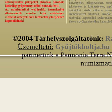
önkényuralmi jelképeket ábrázoló darabok
kötvényeket, zálogleveleket, sor
kizárólag gyűjteményi célból vannak fent!
jelvényeket és kitüntetéseket, pap
Az numizmatikai webáruház üzemeltetője
okiratokat, kisebb militaria felsz
elhatárolódik minden fajta szélsőséges
éremművészet alkotásait, érmeket, 
eszmétől, amelyek ezen történelmi jelképekhez
szobrokat, kapcsolódó szakirodalma
kapcsolódnak!
illetve a gyűjteményekhez kapcsolód
©2004 Tárhelyszolgáltatónk:
Ra
Üzemeltető:
Gyűjtőkboltja.hu
partnerünk a Pannonia Terra N
numizmati