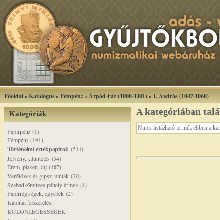
Főoldal
»
Katalógus
»
Fémpénz
»
Árpád-ház (1000-1301)
»
I. András (1047-1060)
A kategóriában tal
Kategóriák
Nincs listázható termék ebben a ka
Papírpénz (1)
Fémpénz (191)
Történelmi értékpapírok
(514)
Jelvény, kitüntetés (54)
Érem, plakett, díj (487)
Verőtövek és gipsz minták (20)
Szabadkőműves páholy érmek (4)
Papírrégiségek, egyebek (2)
Katonai felszerelés
KÜLÖNLEGESSÉGEK