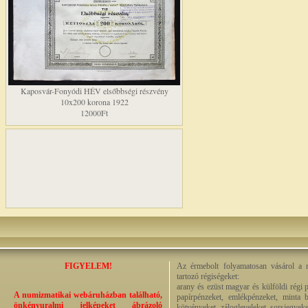
Kaposvár-Fonyódi HÉV elsőbbségi részvény
10x200 korona 1922
12000Ft
FIGYELEM!
Az érmebolt folyamatosan vásárol a n
tartozó régiségeket:
arany és ezüst magyar és külföldi régi 
A numizmatikai webáruházban található,
papírpénzeket, emlékpénzeket, minta b
önkényuralmi jelképeket ábrázoló
kötvényeket, zálogleveleket, sorsjegyeke