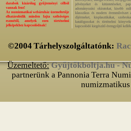
darabok kizárólag gyűjteményi célból
jelvényeket és kitüntetéseket, pap
vannak fent!
adományozási okiratokat, kisebb milit
Az numizmatikai webáruház üzemeltetője
klasszikus és modern éremművészet alk
elhatárolódik minden fajta szélsőséges
díjérmeket, kisplasztikákat, szobrok
eszmétől, amelyek ezen történelmi
katalógusokat és történelmi könyvek
jelképekhez kapcsolódnak!
kapcsolódó kiegészítő éremgyűjtő kellék
©2004 Tárhelyszolgáltatónk:
Rac
Üzemeltető:
Gyűjtőkboltja.hu - N
partnerünk a Pannonia Terra Numiz
numizmatikus 