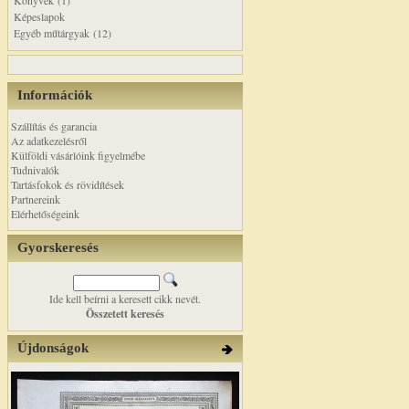
Könyvek (1)
Képeslapok
Egyéb műtárgyak (12)
Információk
Szállítás és garancia
Az adatkezelésről
Külföldi vásárlóink figyelmébe
Tudnivalók
Tartásfokok és rövidítések
Partnereink
Elérhetőségeink
Gyorskeresés
Ide kell beírni a keresett cikk nevét.
Összetett keresés
Újdonságok