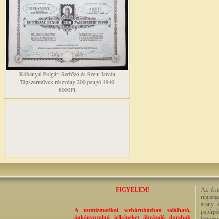
Kőbányai Polgári Serfőző és Szent István
Tápszerművek részvény 200 pengő 1940
8000Ft
FIGYELEM!
Az érme
régiség
arany 
A numizmatikai webáruházban található,
papírp
önkényuralmi jelképeket ábrázoló darabok