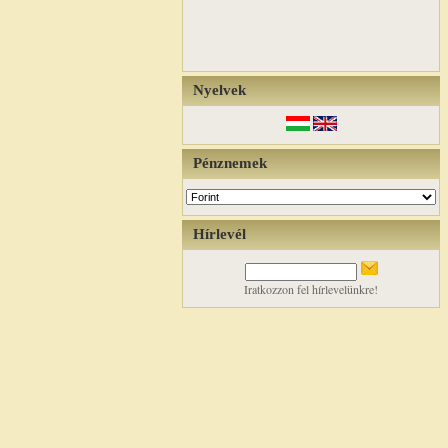
Nyelvek
Pénznemek
Hírlevél
Iratkozzon fel hírlevelünkre!