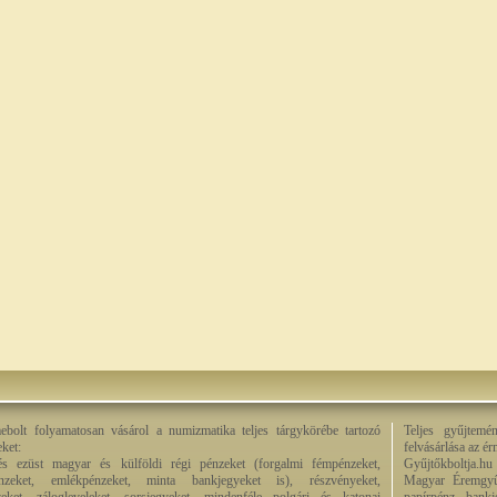
bolt folyamatosan vásárol a numizmatika teljes tárgykörébe tartozó
Teljes gyűjtemé
eket:
felvásárlása az é
és ezüst magyar és külföldi régi pénzeket (forgalmi fémpénzeket,
Gyűjtőkboltja.hu
énzeket, emlékpénzeket, minta bankjegyeket is), részvényeket,
Magyar Éremgyű