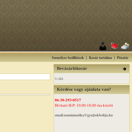
Személyes beállítások
|
Kosár tartalma
|
Pénztár
Bevásárlókosár
0 cikk
Kérdése vagy ajánlata van?
06-30-293-0517
Hívható H-P: 10.00-18.00 óra között
email:numizmatika@gyujtokboltja.hu