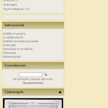
Könyvek (1)
Képeslapok
Egyéb műtárgyak (12)
Információk
Szállítás és garancia
Az adatkezelésről
Külföldi vásárlóink figyelmébe
Tudnivalók
Tartásfokok és rövidítések
Partnereink
Elérhetőségeink
Gyorskeresés
Ide kell beírni a keresett cikk nevét.
Összetett keresés
Újdonságok