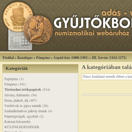
Főoldal
»
Katalógus
»
Fémpénz
»
Árpád-ház (1000-1301)
»
III. István (1162-1172)
A kategóriában tal
Kategóriák
Nincs listázható termék ebben a ka
Papírpénz (1)
Fémpénz (191)
Történelmi értékpapírok
(514)
Jelvény, kitüntetés (54)
Érem, plakett, díj (487)
Verőtövek és gipsz minták (20)
Szabadkőműves páholy érmek (4)
Papírrégiségek, egyebek (2)
Katonai felszerelés
KÜLÖNLEGESSÉGEK