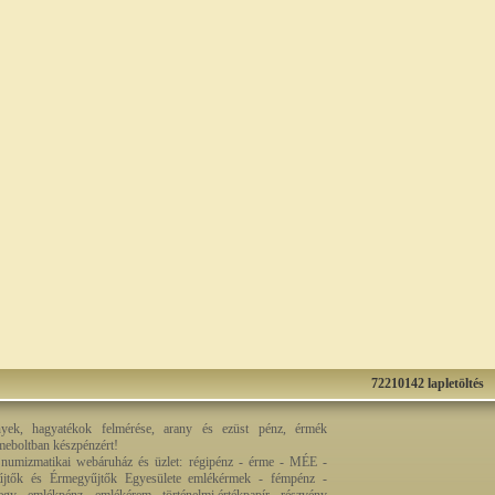
72210142 lapletöltés
nyek, hagyatékok felmérése, arany és ezüst pénz, érmék
rmeboltban készpénzért!
 numizmatikai webáruház és üzlet: régipénz - érme - MÉE -
jtők és Érmegyűjtők Egyesülete emlékérmek - fémpénz -