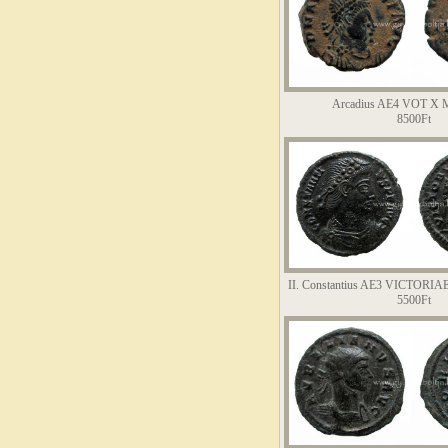
Arcadius AE4 VOT X
8500Ft
II. Constantius AE3 VICTOR
5500Ft