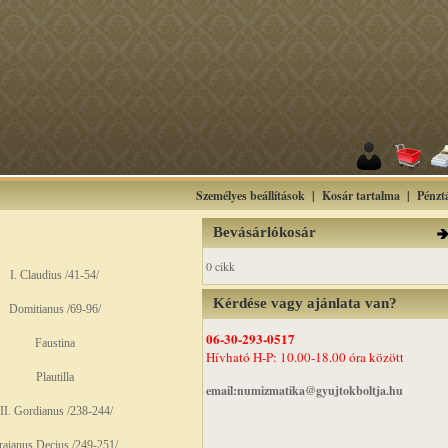
Személyes beállítások
|
Kosár tartalma
|
Pénzt
Bevásárlókosár
0 cikk
I. Claudius /41-54/
Kérdése vagy ajánlata van?
Domitianus /69-96/
06-30-293-0517
Faustina
Hívható H-P: 10.00-18.00 óra között
Plautilla
email:numizmatika@gyujtokboltja.hu
III. Gordianus /238-244/
raianus Decius /249-251/