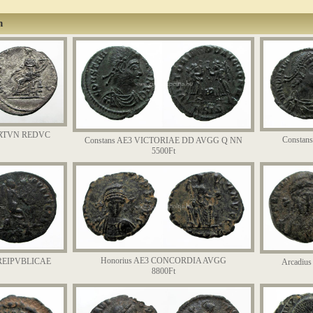
n
 FORTVN REDVC
Consta
Constans AE3 VICTORIAE DD AVGG Q NN
5500Ft
Honorius AE3 CONCORDIA AVGG
 REIPVBLICAE
Arcadi
8800Ft