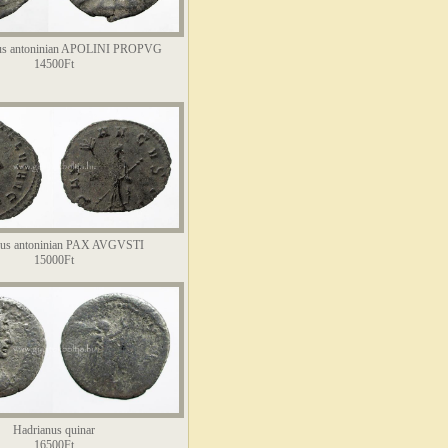
anus antoninian APOLINI PROPVG
14500Ft
llus antoninian PAX AVGVSTI
15000Ft
Hadrianus quinar
16500Ft