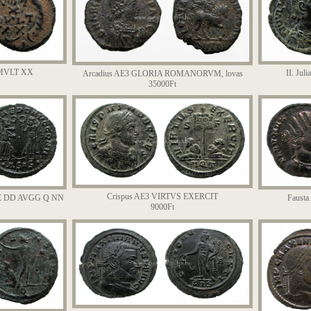
 MVLT XX
II. Ju
Arcadius AE3 GLORIA ROMANORVM, lovas
35000Ft
Crispus AE3 VIRTVS EXERCIT
IAE DD AVGG Q NN
Faust
9000Ft