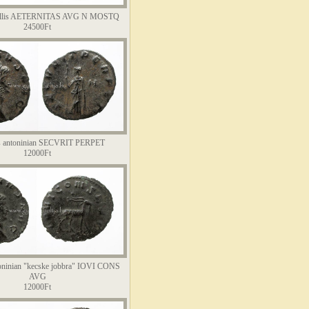
follis AETERNITAS AVG N MOSTQ
24500Ft
us antoninian SECVRIT PERPET
12000Ft
toninian "kecske jobbra" IOVI CONS
AVG
12000Ft