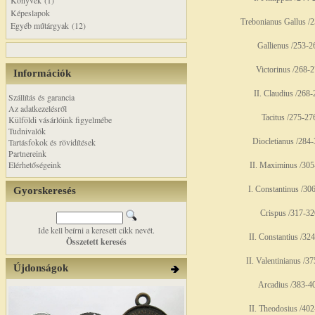
Könyvek (1)
Képeslapok
Trebonianus Gallus /
Egyéb műtárgyak (12)
Gallienus /253-2
Victorinus /268-2
Információk
II. Claudius /268-
Szállítás és garancia
Az adatkezelésről
Tacitus /275-27
Külföldi vásárlóink figyelmébe
Tudnivalók
Tartásfokok és rövidítések
Diocletianus /284-
Partnereink
Elérhetőségeink
II. Maximinus /305
I. Constantinus /30
Gyorskeresés
Crispus /317-32
Ide kell beírni a keresett cikk nevét.
II. Constantius /32
Összetett keresés
II. Valentinianus /3
Újdonságok
Arcadius /383-4
II. Theodosius /402