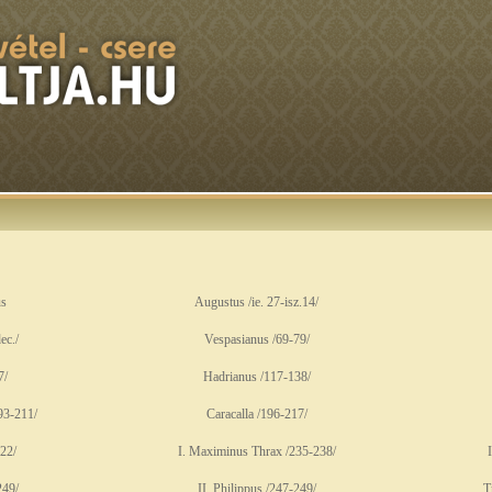
us
Augustus /ie. 27-isz.14/
ec./
Vespasianus /69-79/
7/
Hadrianus /117-138/
93-211/
Caracalla /196-217/
22/
I. Maximinus Thrax /235-238/
249/
II. Philippus /247-249/
T