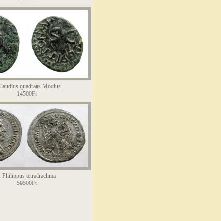
 Claudius quadrans Modius
14500Ft
. Philippus tetradrachma
59500Ft