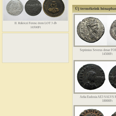
Új termékeink hónapba
II. Rákóczi Ferenc érem LOT 3 db
16500Ft
Septimius Severus denar
14500Ft
Aelia Eudoxia AE3 SALVS
18000Ft