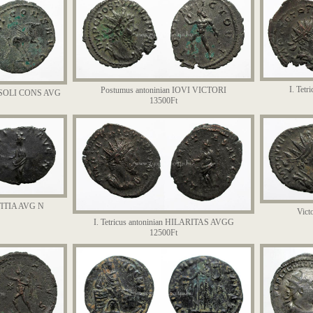
I. Tet
Postumus antoninian IOVI VICTORI
s" SOLI CONS AVG
13500Ft
AETITIA AVG N
Vict
I. Tetricus antoninian HILARITAS AVGG
12500Ft