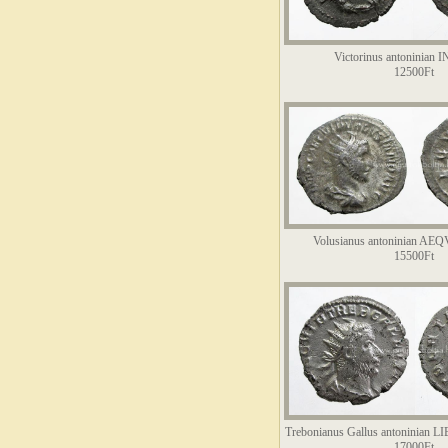
Victorinus antoninian
12500Ft
Volusianus antoninian A
15500Ft
Trebonianus Gallus antoninian
17000Ft