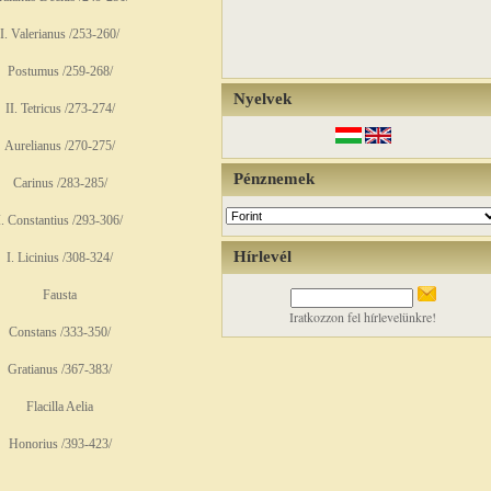
I. Valerianus /253-260/
Postumus /259-268/
Nyelvek
II. Tetricus /273-274/
Aurelianus /270-275/
Pénznemek
Carinus /283-285/
I. Constantius /293-306/
Hírlevél
I. Licinius /308-324/
Fausta
Iratkozzon fel hírlevelünkre!
Constans /333-350/
Gratianus /367-383/
Flacilla Aelia
Honorius /393-423/