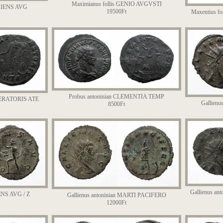
Maximianus follis GENIO AVGVSTI
ORIENS AVG
19500Ft
Maxentius 
Probus antoninian CLEMENTIA TEMP
MPERATORIS ATE
Gallien
8500Ft
Gallienus an
IENS AVG / Z
Gallienus antoninian MARTI PACIFERO
12000Ft