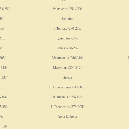
251-253/
Volusianus /251-253/
68/
Salonina
70/
I. Tetricus /270-273/
270/
Quintillus /270/
6/
Probus /276-282/
305/
Maximianus /286-310/
-313/
Maxentius /306-312/
6-337/
Helena
6/
II. Constantinus /317-340/
4-361/
II. Julianus /355-363/
75-392/
I. Theodosius /379-395/
08/
Aelia Eudoxia
-450/