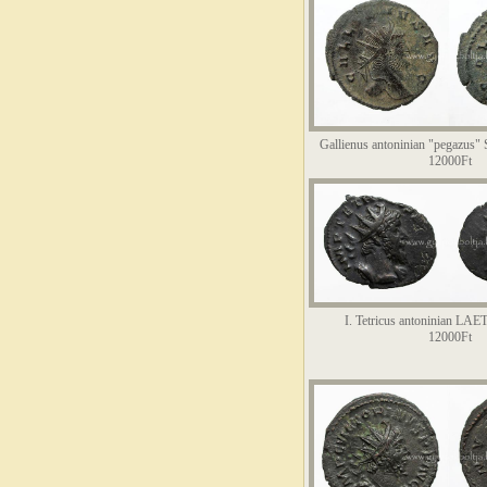
Gallienus antoninian "pegazu
12000Ft
I. Tetricus antoninian L
12000Ft