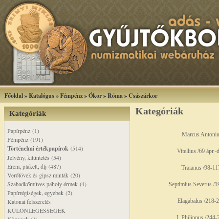
Főoldal
»
Katalógus
»
Fémpénz
»
Ókor
»
Róma
»
Császárkor
Kategóriák
Kategóriák
Papírpénz (1)
Marcus Antoni
Fémpénz (191)
Történelmi értékpapírok
(514)
Vitellius /69 ápr.-d
Jelvény, kitüntetés (54)
Érem, plakett, díj (487)
Traianus /98-11
Verőtövek és gipsz minták (20)
Szabadkőműves páholy érmek (4)
Septimius Severus /1
Papírrégiségek, egyebek (2)
Katonai felszerelés
Elagabalus /218-2
KÜLÖNLEGESSÉGEK
I. Philippus /244-