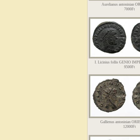
Aurelianus antoninian 
7000Ft
I. Licinius follis GENIO I
9500Ft
Gallienus antoninian OR
12000Ft