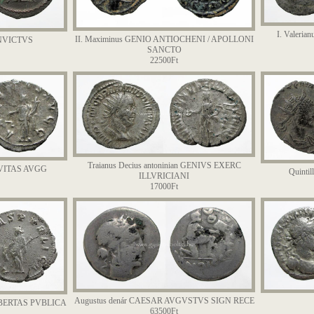
I. Valeri
II. Maximinus GENIO ANTIOCHENI / APOLLONI
 INVICTVS
SANCTO
22500Ft
Traianus Decius antoninian GENIVS EXERC
EQVITAS AVGG
Quinti
ILLVRICIANI
17000Ft
Augustus denár CAESAR AVGVSTVS SIGN RECE
 LIBERTAS PVBLICA
63500Ft