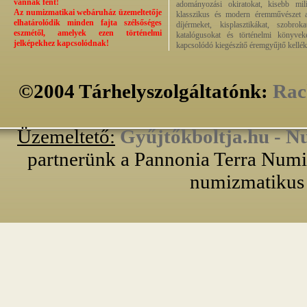
vannak fent!
adományozási okiratokat, kisebb milit
Az numizmatikai webáruház üzemeltetője
klasszikus és modern éremművészet alk
elhatárolódik minden fajta szélsőséges
díjérmeket, kisplasztikákat, szobrok
eszmétől, amelyek ezen történelmi
katalógusokat és történelmi könyvek
jelképekhez kapcsolódnak!
kapcsolódó kiegészítő éremgyűjtő kellék
©2004 Tárhelyszolgáltatónk:
Rac
Üzemeltető:
Gyűjtőkboltja.hu - N
partnerünk a Pannonia Terra Numiz
numizmatikus 