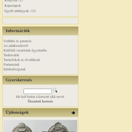
Könyvek (1)
Képeslapok
Egyéb műtárgyak (12)
Információk
Szállítás és garancia
Az adatkezelésről
Külföldi vásárlóink figyelmébe
Tudnivalók
Tartásfokok és rövidítések
Partnereink
Elérhetőségeink
Gyorskeresés
Ide kell beírni a keresett cikk nevét.
Összetett keresés
Újdonságok