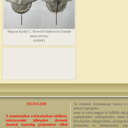
Magyar Királyi 2. Honvéd Gépkocsizó Dandár
lemez jelvény
65000Ft
FIGYELEM!
Az érmebolt folyamatosan vásárol a n
tartozó régiségeket:
arany és ezüst magyar és külföldi régi 
A numizmatikai webáruházban található,
papírpénzeket, emlékpénzeket, minta b
önkényuralmi jelképeket ábrázoló
kötvényeket, zálogleveleket, sorsjegyeke
darabok kizárólag gyűjteményi célból
jelvényeket és kitüntetéseket, pap