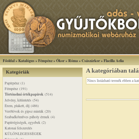
Főoldal
»
Katalógus
»
Fémpénz
»
Ókor
»
Róma
»
Császárkor
»
Flacilla Aelia
A kategóriában tal
Kategóriák
Nincs listázható termék ebben a ka
Papírpénz (1)
Fémpénz (191)
Történelmi értékpapírok
(514)
Jelvény, kitüntetés (54)
Érem, plakett, díj (486)
Verőtövek és gipsz minták (20)
Szabadkőműves páholy érmek (4)
Papírrégiségek, egyebek (2)
Katonai felszerelés
KÜLÖNLEGESSÉGEK